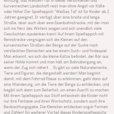
Richtung: das Weißes-Tal! In dieser verschneiten und
kurvenreichen Landschaft reist man ohne Angst vor Kälte
oder Höhe! Der Spielteppich "Weißes Tal" ist für Kinder ab 2
Jahren geeignet. Er verfügt über eine breite und lange
Straße, aber auch über eine Eisenbahnstrecke, mit der man
sich ins Herz des Winters wagen und sich unendlich viele
Geschichten ausdenken kann! Auf ihrem Spielteppich mit
Rennstrecke vergnügen sich die Kleinen auf den
kurvenreichen Straßen der Berge auf der Suche nach
versteckten Elementen wie bei einem Such- und Findespiel.
Man erkennt, wo sich die kleine Katze befindet, der Bär aus
seiner Höhle kommt und man hält am Bahnübergang an,
wenn der Zug sich nähert ... Es gibt so viele Naturelemente,
Tiere und Figuren, die dargestellt werden! Man beginnt
damit, mit dem Fahrrad Pässe zu erklimmen, geht dann auf
eine Wanderung, um die Tiere der Berge zu entdecken, und
begibt sich dann zum Reiterhof, um einen Ausritt zu machen.
Mit ihrem Spielteppich aus Stoff entwickeln die Kinder nicht
nur ihre Fantasie und ihren Wortschatz, sondern auch ihre
Beobachtungsgabe. Die Kleinsten entdecken sogar Formen
und Zahlen! Ein weiterer Vorteil dieses Kinderspielteppichs