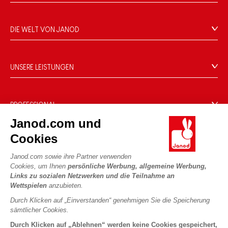
Verkaufsbedingungen
FAQ
DIE WELT VON JANOD
Kontakt
Die Geschichte
Händler
Unsere Expertise
UNSERE LEISTUNGEN
Produktrückruf
CSR-Verpflichtungen
Sicheres Bezahlen
Persönliche daten
Was ist FSC®?
Lieferbedingungen
Cookies
PROFESSIONAL
Videos
Bedingungen für Angebote
Janod.com und
Pressekontakte
Spielregeln und Anleitungen
Nutzungsbedingungen #YesJanod
Cookies
FOLGEN SIE UNS
Lose Stücke
Janod.com sowie ihre Partner verwenden
Kinderaktivitäten zum Download
Cookies, um Ihnen
persönliche Werbung, allgemeine Werbung,
Links zu sozialen Netzwerken und die Teilnahme an
Wettspielen
anzubieten.
Durch Klicken auf „Einverstanden“ genehmigen Sie die Speicherung
sämtlicher Cookies.
Durch Klicken auf „Ablehnen“ werden keine Cookies gespeichert,