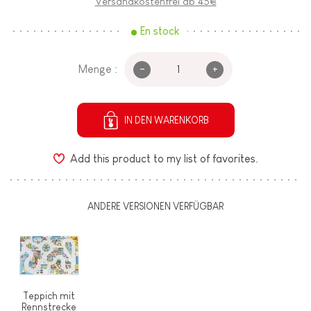
Versandkostenfrei ab 45€
En stock
-
+
Menge :
IN DEN WARENKORB
Add this product to my list of favorites.
ANDERE VERSIONEN VERFÜGBAR
Teppich mit
Rennstrecke