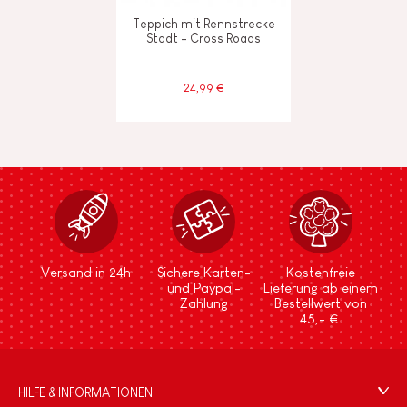
Teppich mit Rennstrecke
Stadt - Cross Roads
24,99 €
Versand in 24h
Sichere Karten-
Kostenfreie
und Paypal-
Lieferung ab einem
Zahlung
Bestellwert von
45,- €.
HILFE & INFORMATIONEN