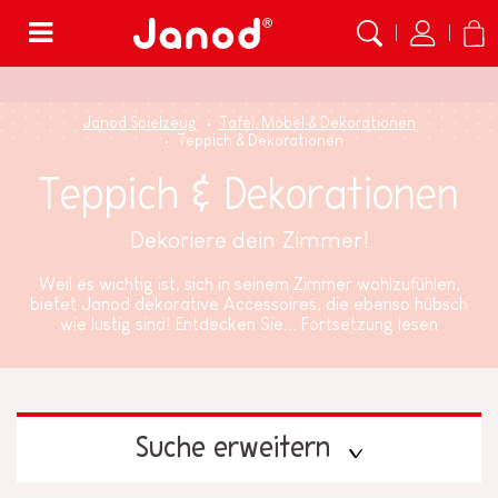
Menü
Janod Spielzeug
Tafel, Möbel & Dekorationen
Teppich & Dekorationen
Teppich & Dekorationen
Dekoriere dein Zimmer!
Weil es wichtig ist, sich in seinem Zimmer wohlzufühlen,
bietet Janod dekorative Accessoires, die ebenso hübsch
wie lustig sind! Entdecken Sie...
Fortsetzung lesen
Suche erweitern