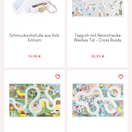
4 - 5 Jahre
4-5
6 - 7 Jahre
6-7
Schmuckschatulle aus Holz
Teppich mit Rennstrecke
Einhorn
Weißes Tal - Cross Roads
Ab 8 Jahere
8+
19,98 €
24,99 €