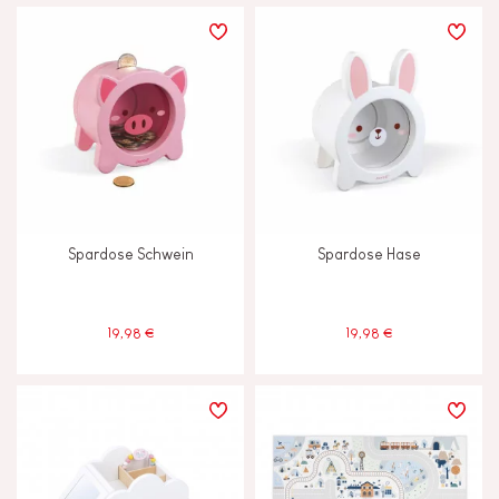
LERNEFFEKTE
Anfassen, sehen und hören
Ausdenken, erfinden und erschaffen
Entdecken und ausprobieren
Spardose Schwein
Spardose Hase
Lesen, schreiben und zählen
Tauschen und teilen
19,98 €
19,98 €
ALTER
2 - 3 Jahre
2-3