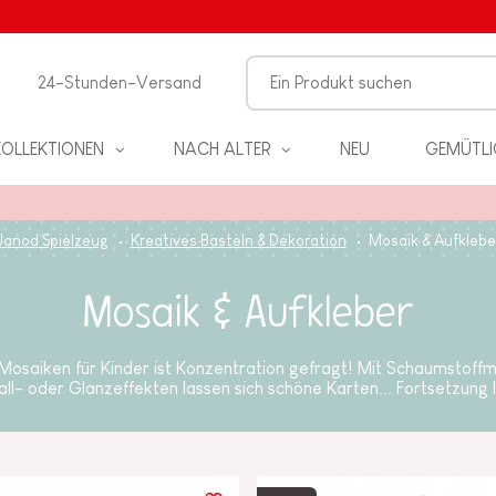
24-Stunden-Versand
KOLLEKTIONEN
NACH ALTER
NEU
GEMÜTLI
Janod Spielzeug
Kreatives Basteln & Dekoration
Mosaik & Aufklebe
Mosaik & Aufkleber
EL
Mosaiken für Kinder ist Konzentration gefragt! Mit Schaumstoff
tall- oder Glanzeffekten lassen sich schöne Karten...
Fortsetzung 
PIELE