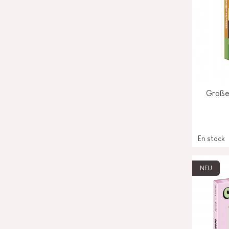
Große
En stock
NEU