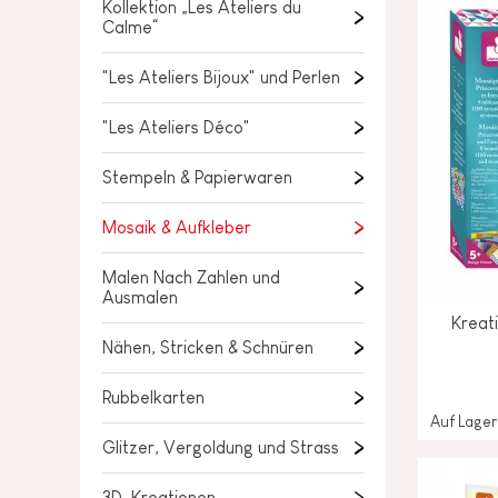
Kollektion „Les Ateliers du
LOSE STÜCKE
Calme“
BABY &
KLEINKINDSPIELZEUG
"Les Ateliers Bijoux" und Perlen
ROLLENSPIEL
"Les Ateliers Déco"
SPIELWELTEN
Stempeln & Papierwaren
OUTDOOR
Mosaik & Aufkleber
TAFEL, MÖBEL &
Malen Nach Zahlen und
DEKORATIONEN
Ausmalen
Kreat
Nähen, Stricken & Schnüren
IM ANGEBOT
Rubbelkarten
Auf Lager
Glitzer, Vergoldung und Strass
3D-Kreationen