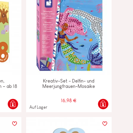
en,
Kreativ-Set - Delfin- und
n – ab 18
Meerjungfrauen-Mosaike
16,98 €
Auf Lager