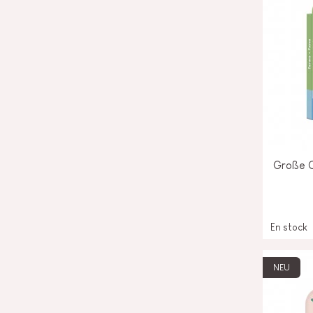
Große G
En stock
NEU