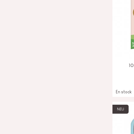
10
En stock
NEU