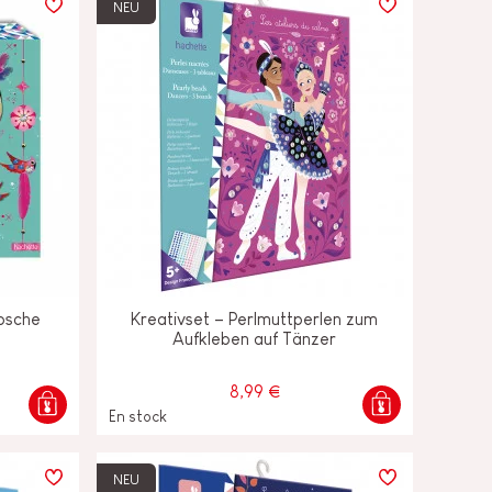
NEU
übsche
Kreativset – Perlmuttperlen zum
Aufkleben auf Tänzer
8,99 €
En stock
NEU