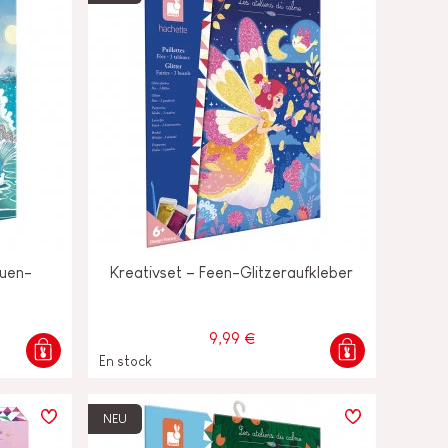
auen-
Kreativset – Feen-Glitzeraufkleber
9,99 €
En stock
NEU