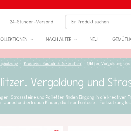
24-Stunden-Versand
KOLLEKTIONEN
NACH ALTER
NEU
GEMÜTLI
 Spielzeug
Kreatives Basteln & Dekoration
Glitzer, Vergoldung und
litzer, Vergoldung und Stra
EL
en, Strasssteine ​​und Pailletten finden Eingang in die kreativen F
n Janod und erfreuen Kinder, die ihrer Fantasie...
Fortsetzung le
PIELE