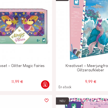
vset - Glitter Magic Fairies
Kreativset – Meerjungfr
Glitzeraufkleber
11,99 €
9,99 €
En stock
NEU