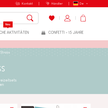
Kontakt
Händler
De
Neu
CHE AKTIVITÄTEN
CONFETTI - 15 JAHRE
 Strass
ss
reizeitsets
sen