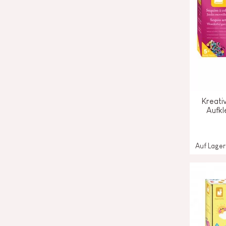
Kreati
Aufk
Auf Lager