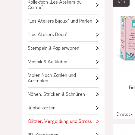
Kollektion „Les Ateliers du
NEU
LOSE STÜCKE
Calme“
BABY &
KLEINKINDSPIELZEUG
"Les Ateliers Bijoux" und Perlen
ROLLENSPIEL
"Les Ateliers Déco"
SPIELWELTEN
Stempeln & Papierwaren
OUTDOOR
Mosaik & Aufkleber
TAFEL, MÖBEL &
Malen Nach Zahlen und
DEKORATIONEN
Ausmalen
Ei
Nähen, Stricken & Schnüren
IM ANGEBOT
Rubbelkarten
En stock
Glitzer, Vergoldung und Strass
3D-Kreationen