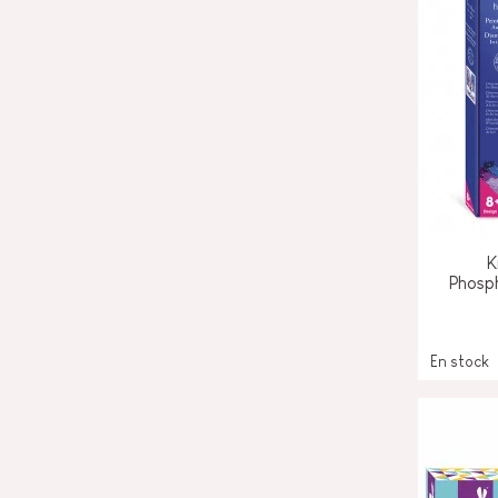
K
Phosp
En stock