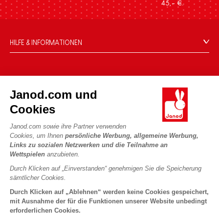
45,- €.
HILFE & INFORMATIONEN
Verkaufsbedingungen
FAQ
DIE WELT VON JANOD
Kontakt
Janod.com und
Die Geschichte
Händler
Cookies
Unsere Expertise
UNSERE LEISTUNGEN
Produktrückruf
CSR-Verpflichtungen
Janod.com sowie ihre Partner verwenden
Sicheres Bezahlen
Persönliche daten
Cookies, um Ihnen
persönliche Werbung, allgemeine Werbung,
Was ist FSC®?
Links zu sozialen Netzwerken und die Teilnahme an
Lieferbedingungen
Cookies
PROFESSIONAL
Wettspielen
anzubieten.
Videos
Bedingungen für Angebote
Pressekontakte
Durch Klicken auf „Einverstanden“ genehmigen Sie die Speicherung
Spielregeln und Anleitungen
Nutzungsbedingungen #YesJanod
sämtlicher Cookies.
FOLGEN SIE UNS
Lose Stücke
Durch Klicken auf „Ablehnen“ werden keine Cookies gespeichert,
mit Ausnahme der für die Funktionen unserer Website unbedingt
Kinderaktivitäten zum Download
erforderlichen Cookies.