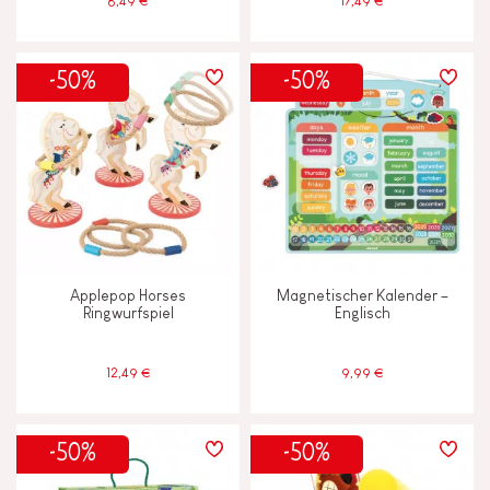
8,49 €
17,49 €
-50%
-50%
Applepop Horses
Magnetischer Kalender –
Ringwurfspiel
Englisch
12,49 €
9,99 €
-50%
-50%