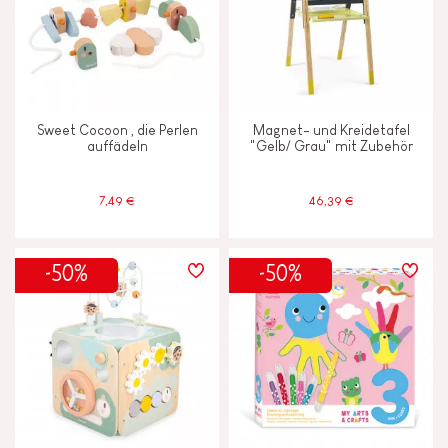
Lesen, schreiben und zählen
Motorik und Tastsinn
Sweet Cocoon , die Perlen
Magnet- und Kreidetafel
auffädeln
"Gelb/ Grau" mit Zubehör
Tauschen und teilen
7,49 €
46,39 €
MERKMALE
Farben auf Wasserbasis
-50%
-50%
Magnetisch
Musik/Sound