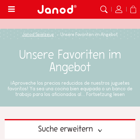
Menü
Janod Spielzeug
Unsere Favoriten im Angebot
Unsere Favoriten im
Angebot
¡Aproveche los precios reducidos de nuestros juguetes
favoritos! Ya sea una cocina bien equipada o un banco de
trabajo para los aficionados al...
Fortsetzung lesen
Suche erweitern