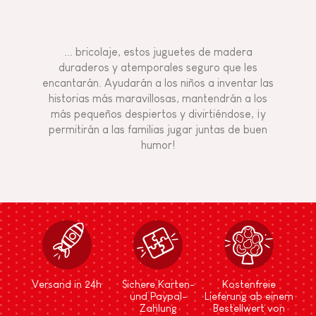
... bricolaje, estos juguetes de madera
duraderos y atemporales seguro que les
encantarán. Ayudarán a los niños a inventar las
historias más maravillosas, mantendrán a los
más pequeños despiertos y divirtiéndose, ¡y
permitirán a las familias jugar juntas de buen
humor!
Versand in 24h
Sichere Karten-
Kostenfreie
und Paypal-
Lieferung ab einem
Zahlung
Bestellwert von