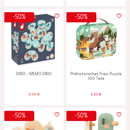
FSC®-Spielzeug
-50%
-50%
Hergestellt in Europa
Made in France
DINO - MEMO DINO
Prähistorisches Fries-Puzzle
100 Teile
9,99 €
9,49 €
-50%
-50%