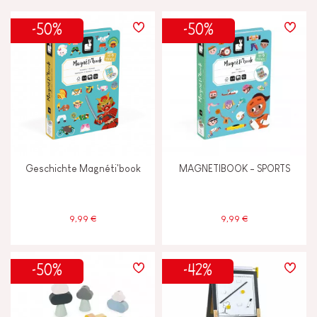
PREIS
-50%
-50%
LERNEFFEKTE
Anfassen, sehen und hören
Ausdenken, erfinden und erschaffen
Geschichte Magnéti'book
MAGNETIBOOK - SPORTS
Bauen und entwerfen
Entdecken und ausprobieren
9,99 €
9,99 €
Erinnerungsvermögen und
Aufnahmefähigkeit
-50%
-42%
Gehen, laufen und sich bewegen