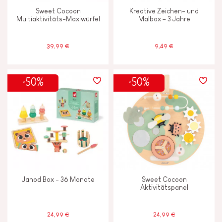
Pflanzliche Tinte
Sweet Cocoon
Kreative Zeichen- und
Multiaktivitäts-Maxiwürfel
Malbox – 3 Jahre
ALTER
39,99 €
9,49 €
2 - 3 Jahre
2-3
-50%
-50%
4 - 5 Jahre
4-5
6 - 7 Jahre
6-7
Ab 8 Jahere
8+
Unter 2 Jahren
-2
Janod Box - 36 Monate
Sweet Cocoon
Aktivitätspanel
24,99 €
24,99 €
JANOD ENGAGIERT SICH