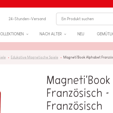
24-Stunden-Versand
KOLLEKTIONEN
NACH ALTER
NEU
GEMÜTLI
iele
Edukative Magnetische Spiele
Magneti'Book Alphabet Französi
Magneti'Book
EL
Französisch -
Französisch
PIELE