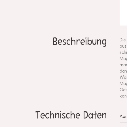
Beschreibung
Die
aus
sch
Mag
mac
dan
Wör
Mag
Ges
kon
Technische Daten
Ab