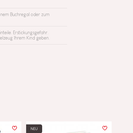
einem Buchregal oder zum
teile. Erstickungsgefahr.
ielzeug Ihrem Kind geben.
NEU