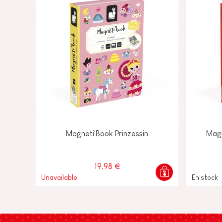
Magneti'Book Prinzessin
Magn
19,98 €
Unavailable
En stock