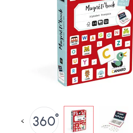
LOSE STÜCKE
BABY &
KLEINKINDSPIELZEUG
ROLLENSPIEL
SPIELWELTEN
OUTDOOR
TAFEL, MÖBEL &
DEKORATIONEN
IM ANGEBOT