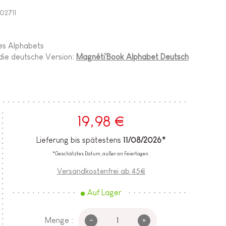
02711
des Alphabets
 die deutsche Version:
Magnéti'Book Alphabet Deutsch
19,98 €
Lieferung bis spätestens
11/08/2026*
*Geschätztes Datum, außer an Feiertagen.
Versandkostenfrei ab 45€
Auf Lager
-
+
Menge :