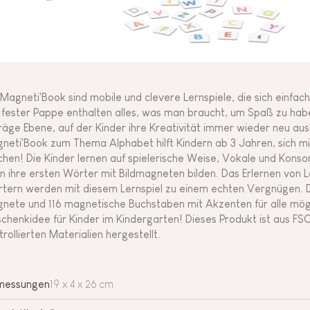
 Magneti'Book sind mobile und clevere Lernspiele, die sich einfac
 fester Pappe enthalten alles, was man braucht, um Spaß zu hab
räge Ebene, auf der Kinder ihre Kreativität immer wieder neu au
neti'Book zum Thema Alphabet hilft Kindern ab 3 Jahren, sich m
hen! Die Kinder lernen auf spielerische Weise, Vokale und Kons
n ihre ersten Wörter mit Bildmagneten bilden. Das Erlernen von 
tern werden mit diesem Lernspiel zu einem echten Vergnügen. Das
nete und 116 magnetische Buchstaben mit Akzenten für alle mögl
chenkidee für Kinder im Kindergarten! Dieses Produkt ist aus FSC
trollierten Materialien hergestellt.
messungen
19 x 4 x 26 cm