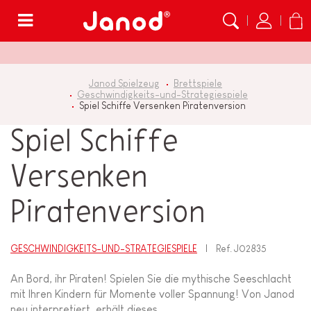
Menü
Janod Spielzeug
Brettspiele
Geschwindigkeits-und-Strategiespiele
Spiel Schiffe Versenken Piratenversion
Spiel Schiffe
Versenken
Piratenversion
GESCHWINDIGKEITS-UND-STRATEGIESPIELE
Ref.
J02835
An Bord, ihr Piraten! Spielen Sie die mythische Seeschlacht
mit Ihren Kindern für Momente voller Spannung! Von Janod
neu interpretiert, erhält dieses...