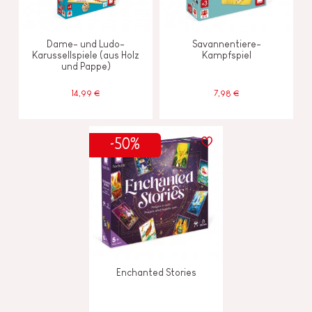
Dame- und Ludo-
Savannentiere-
Karussellspiele (aus Holz
Kampfspiel
und Pappe)
14,99 €
7,98 €
-50%
Enchanted Stories