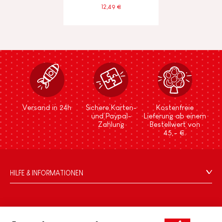
12,49 €
Versand in 24h
Sichere Karten-
Kostenfreie
und Paypal-
Lieferung ab einem
Zahlung
Bestellwert von
45,- €.
HILFE & INFORMATIONEN
Verkaufsbedingungen
FAQ
DIE WELT VON JANOD
Kontakt