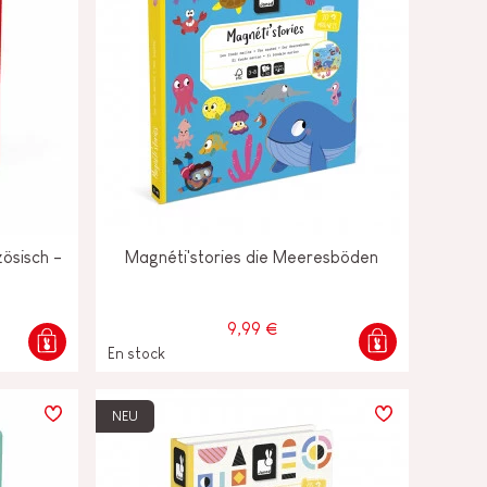
ösisch -
Magnéti'stories die Meeresböden
9,99 €
En stock
NEU