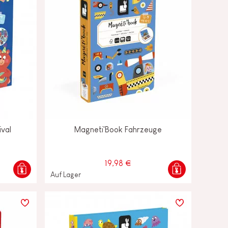
ival
Magneti'Book Fahrzeuge
19,98 €
Auf Lager