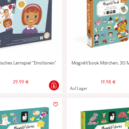
sches Lernspiel "Emotionen"
Magnéti'book Märchen, 30 
29,99 €
19,98 €
Auf Lager