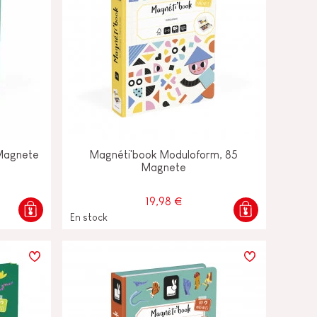
Magnete
Magnéti'book Moduloform, 85
Magnete
19,98 €
En stock