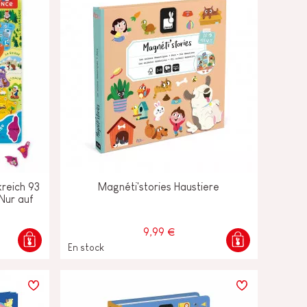
reich 93
Magnéti'stories Haustiere
 Nur auf
9,99 €
En stock