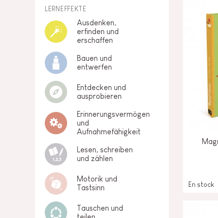
LERNEFFEKTE
Ausdenken,
erfinden und
erschaffen
Bauen und
entwerfen
Entdecken und
ausprobieren
Erinnerungsvermögen
und
Aufnahmefähigkeit
Magn
Lesen, schreiben
und zählen
Motorik und
En stock
Tastsinn
Tauschen und
teilen