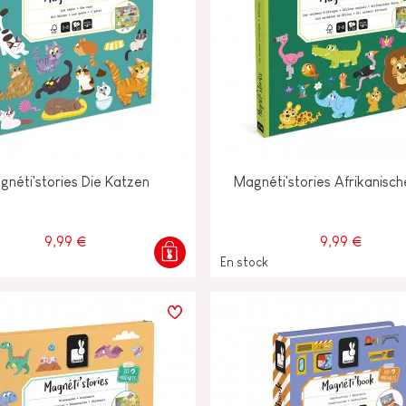
gnéti'stories Die Katzen
Magnéti'stories Afrikanisch
9,99 €
9,99 €
En stock