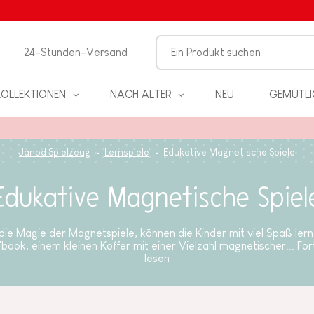
24-Stunden-Versand
KOLLEKTIONEN
NACH ALTER
NEU
GEMÜTLI
Janod Spielzeug
Lernspiele
Edukative Magnetische Spiele
Edukative Magnetische Spiel
EL
die Magie der Magnetspiele, können die Kinder mit viel Spaß lern
book, einem kleinen Koffer mit einer Vielzahl magnetischer...
For
lesen
PIELE