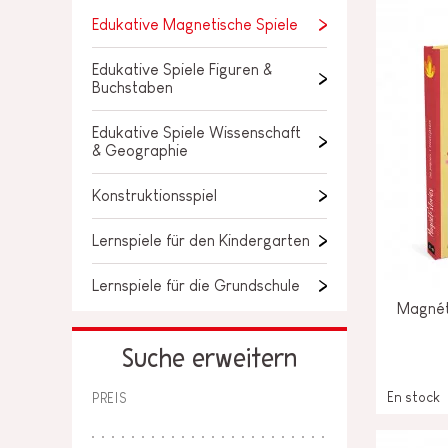
LOSE STÜCKE
Edukative Magnetische Spiele
BABY &
KLEINKINDSPIELZEUG
Edukative Spiele Figuren &
Buchstaben
ROLLENSPIEL
Edukative Spiele Wissenschaft
SPIELWELTEN
& Geographie
Konstruktionsspiel
OUTDOOR
Lernspiele für den Kindergarten
TAFEL, MÖBEL &
DEKORATIONEN
Lernspiele für die Grundschule
Magnéti
IM ANGEBOT
Suche erweitern
En stock
PREIS