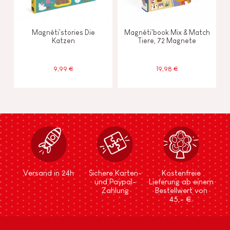
Magnéti'stories Die
Magnéti'book Mix & Match
Katzen
Tiere, 72 Magnete
9,99 €
19,98 €
Versand in 24h
Sichere Karten-
Kostenfreie
und Paypal-
Lieferung ab einem
Zahlung
Bestellwert von
45,- €.