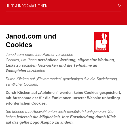
HILFE & INFORMATIONEN
Verkaufsbedingungen
FAQ
DIE WELT VON JANOD
Kontakt
Janod.com und
Die Geschichte
Händler
Cookies
Unsere Expertise
UNSERE LEISTUNGEN
Produktrückruf
CSR-Verpflichtungen
Janod.com sowie ihre Partner verwenden
Sicheres Bezahlen
Persönliche daten
Cookies, um Ihnen
persönliche Werbung, allgemeine Werbung,
Was ist FSC®?
Links zu sozialen Netzwerken und die Teilnahme an
Lieferbedingungen
Cookies
PROFESSIONAL
Wettspielen
anzubieten.
Videos
Bedingungen für Angebote
Pressekontakte
Durch Klicken auf „Einverstanden“ genehmigen Sie die Speicherung
Spielregeln und Anleitungen
Nutzungsbedingungen #YesJanod
sämtlicher Cookies.
FOLGEN SIE UNS
Lose Stücke
Durch Klicken auf „Ablehnen“ werden keine Cookies gespeichert,
mit Ausnahme der für die Funktionen unserer Website unbedingt
Kinderaktivitäten zum Download
erforderlichen Cookies.
Sie können Ihre Auswahl unten auch persönlich konfigurieren. Sie
haben
jederzeit die Möglichkeit, Ihre Entscheidung durch Klick
auf das gelbe Logo Axeptio zu ändern.