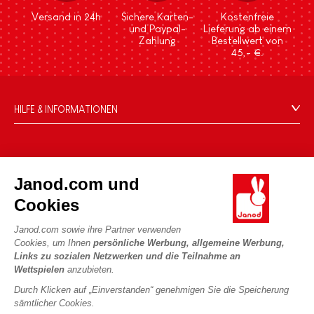
Versand in 24h
Sichere Karten-
Kostenfreie
und Paypal-
Lieferung ab einem
Zahlung
Bestellwert von
45,- €.
HILFE & INFORMATIONEN
Verkaufsbedingungen
FAQ
DIE WELT VON JANOD
Kontakt
Janod.com und
Die Geschichte
Händler
Cookies
Unsere Expertise
UNSERE LEISTUNGEN
Produktrückruf
CSR-Verpflichtungen
Janod.com sowie ihre Partner verwenden
Sicheres Bezahlen
Persönliche daten
Cookies, um Ihnen
persönliche Werbung, allgemeine Werbung,
Was ist FSC®?
Links zu sozialen Netzwerken und die Teilnahme an
Lieferbedingungen
Cookies
PROFESSIONAL
Wettspielen
anzubieten.
Videos
Bedingungen für Angebote
Pressekontakte
Durch Klicken auf „Einverstanden“ genehmigen Sie die Speicherung
Spielregeln und Anleitungen
Nutzungsbedingungen #YesJanod
sämtlicher Cookies.