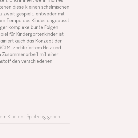
nissen. Und immer, wenn man es
tehen diese kleinen schelmischen
zu zweit gespielt, entweder mit
 dem Tempo des Kindes angepasst
iger komplexe bunte Folgen
Spiel für Kindergartenkinder ist
rainiert auch das Konzept der
FSC™-zertifiziertem Holz und
in Zusammenarbeit mit einer
nstoff den verschiedenen
rem Kind das Spielzeug geben.