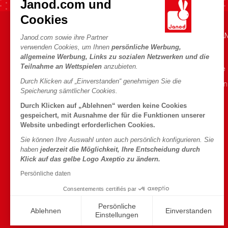
Janod.com und
Cookies
HILFE & INFORMATIONEN
DIE WELT VON JA
Janod.com sowie ihre Partner
verwenden Cookies, um Ihnen
persönliche Werbung,
Verkaufsbedingungen
Die Geschichte
allgemeine Werbung, Links zu sozialen Netzwerken und die
Teilnahme an Wettspielen
anzubieten.
FAQ
Unsere Expertise
Durch Klicken auf „Einverstanden“ genehmigen Sie die
Kontakt
CSR-Verpflichtu
Speicherung sämtlicher Cookies.
Händler
Was ist FSC®?
Durch Klicken auf „Ablehnen“ werden keine Cookies
Produktrückruf
gespeichert, mit Ausnahme der für die Funktionen unserer
Website unbedingt erforderlichen Cookies.
Persönliche daten
Sie können Ihre Auswahl unten auch persönlich konfigurieren. Sie
Cookies
haben
jederzeit die Möglichkeit, Ihre Entscheidung durch
Klick auf das gelbe Logo Axeptio zu ändern.
Bedingungen für Angebote
Persönliche daten
Nutzungsbedingungen
Consentements certifiés par
#YesJanod
Persönliche
Ablehnen
Einverstanden
Einstellungen