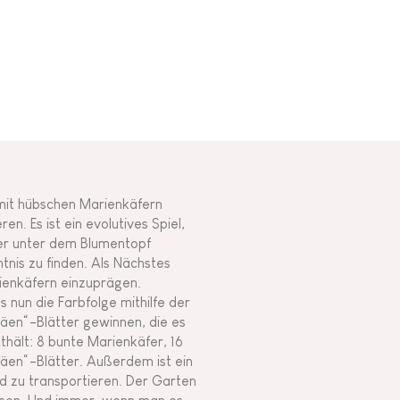
 mit hübschen Marienkäfern
n. Es ist ein evolutives Spiel,
fer unter dem Blumentopf
nis zu finden. Als Nächstes
rienkäfern einzuprägen.
 nun die Farbfolge mithilfe der
häen“-Blätter gewinnen, die es
hält: 8 bunte Marienkäfer, 16
äen“-Blätter. Außerdem ist ein
d zu transportieren. Der Garten