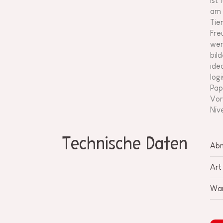
ist
am 
Tie
Fre
wer
bil
ide
log
Pap
Vor
Niv
Technische Daten
Ab
Art
War