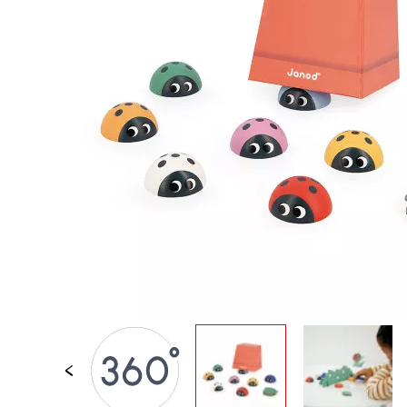
LOSE STÜCKE
BABY &
KLEINKINDSPIELZEUG
ROLLENSPIEL
SPIELWELTEN
OUTDOOR
TAFEL, MÖBEL &
DEKORATIONEN
IM ANGEBOT