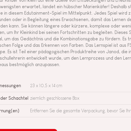
 für Kinder von klein auf eine Quelle von Entdeckungen und Erleb
wenigsten erwartet, landet ein hübscher Marienkäfer! Deshalb s
re in diesem Edutainment-Spiel im Mittelpunkt. Jedes Spiel wird 
unden oder in Begleitung eines Erwachsenen, damit das Lernen
den kann. Sie können längere oder kürzere, komplexe oder wen
den, um Ihr Kleinkind bei seinen Fortschritten zu begleiten. Dieses 
al, um das Gedächtnis und die Kombinationsgabe zu fördern. Es t
ischen Folge und das Erkennen von Farben. Das Lernspiel ist aus 
pe. Es ist Teil einer pädagogischen Produktreihe von Janod, die 
schullehrerin entwickelt wurde, um den Lernprozess und den Ler
eaus bestmöglich anzupassen.
messungen
23 x 10,5 x 14 cm
 der Schachtel
ziemlich geschlossene Box
nung(en)
Entfernen Sie die gesamte Verpackung, bevor Sie Ih