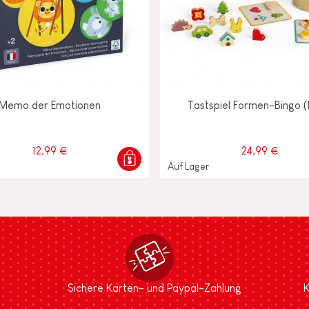
Memo der Emotionen
Tastspiel Formen-Bingo (
12,99 €
24,99 €
Auf Lager
Sichere Karten- und Paypal-Zahlung
K