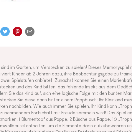
e sind im Garten, um Verstecken zu spielen! Dieses Memoryspiel
iviert Kinder ab 2 Jahren dazu, ihre Beobachtungsgabe zu trainiere
 zwei Spielstufen anbietet: Zunächst können Sie einen Marienkä
stecken und das Kind bitten, das fehlende Insekt aus dem Gedächt
dern Sie das Kind auf, sich eine logische Folge mit den bunten Ma
stecken Sie diese dann hinter einem Pappbusch: Ihr Kleinkind muss
ken nachbilden. Wie auch immer Sie spielen, Ihr Kind kann „Trop
 zunehmendem Fortschritt mit Freude sammeln wird! Das Spiel ent
zmarken, 1 Blumentopf aus Pappe, 2 Büsche aus Pappe, 10 „Troph
mwollbeutel enthalten, um die Elemente darin aufzubewahren un