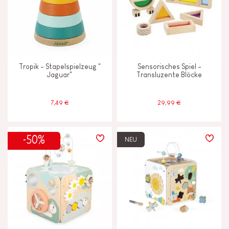
Lesen, schreiben und zählen
Motorik und Tastsinn
Tropik - Stapelspielzeug "
Sensorisches Spiel -
Jaguar"
Transluzente Blöcke
Tauschen und teilen
7,49 €
29,99 €
MERKMALE
Farben auf Wasserbasis
-50%
NEU
Glocke oder Glöckchen
Haptik