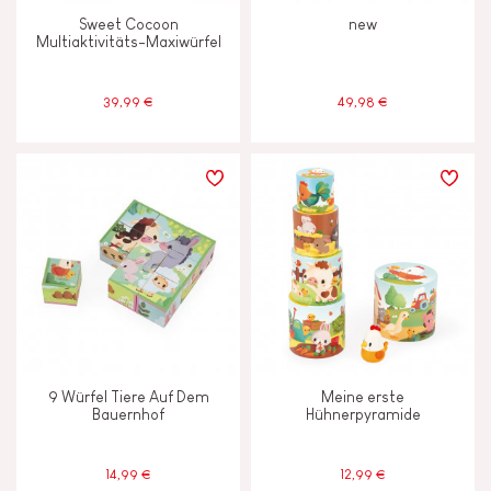
Magnetisch
Sweet Cocoon
new
Multiaktivitäts-Maxiwürfel
Musik/Sound
39,99 €
49,98 €
ALTER
2 - 3 Jahre
2-3
4 - 5 Jahre
4-5
Unter 2 Jahren
-2
9 Würfel Tiere Auf Dem
Meine erste
Bauernhof
Hühnerpyramide
14,99 €
12,99 €