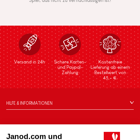
Spiel, das nicht zu vernachlässigen ist!
Versand in 24h
Sichere Karten-
Kostenfreie
und Paypal-
Lieferung ab einem
Zahlung
Bestellwert von
45,- €.
HILFE & INFORMATIONEN
Verkaufsbedingungen
FAQ
DIE WELT VON JANOD
Kontakt
Janod.com und
Die Geschichte