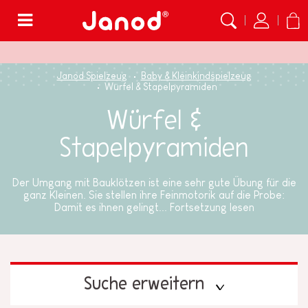
Menü
Janod Spielzeug
Baby & Kleinkindspielzeug
Würfel & Stapelpyramiden
Würfel &
Stapelpyramiden
Der Umgang mit Bauklötzen ist eine sehr gute Übung für die
ganz Kleinen. Sie stellen ihre Feinmotorik auf die Probe:
Damit es ihnen gelingt...
Fortsetzung lesen
Suche erweitern