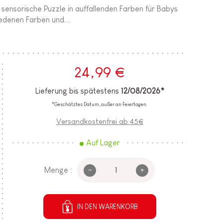
s sensorische Puzzle in auffallenden Farben für Babys
iedenen Farben und...
24,99 €
Lieferung bis spätestens
12/08/2026*
*Geschätztes Datum, außer an Feiertagen.
Versandkostenfrei ab 45€
Auf Lager
-
+
Menge :
IN DEN WARENKORB