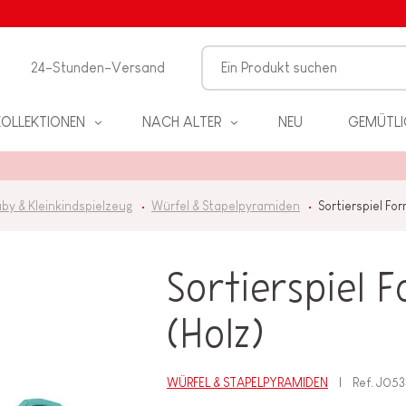
24-Stunden-Versand
KOLLEKTIONEN
NACH ALTER
NEU
GEMÜTLI
by & Kleinkindspielzeug
Würfel & Stapelpyramiden
Sortierspiel Fo
Sortierspiel 
EL
(Holz)
PIELE
WÜRFEL & STAPELPYRAMIDEN
Ref.
J053