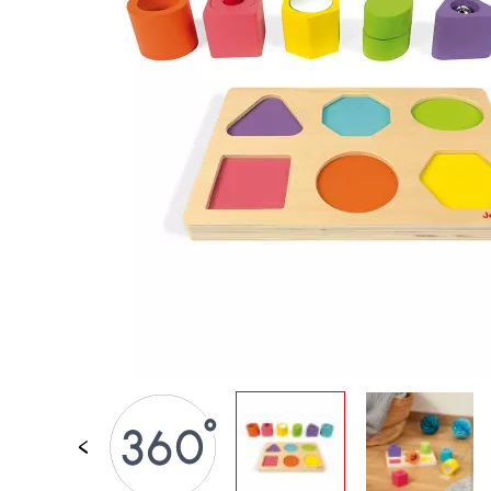
LOSE STÜCKE
BABY &
KLEINKINDSPIELZEUG
ROLLENSPIEL
SPIELWELTEN
OUTDOOR
TAFEL, MÖBEL &
DEKORATIONEN
IM ANGEBOT