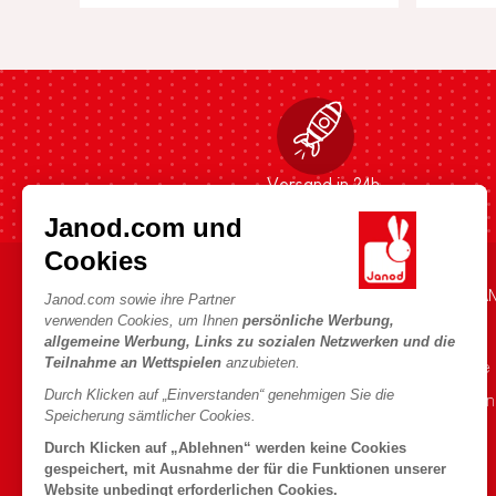
Versand in 24h
Janod.com und
Cookies
HILFE & INFORMATIONEN
DIE WELT VON JA
Janod.com sowie ihre Partner
verwenden Cookies, um Ihnen
persönliche Werbung,
Verkaufsbedingungen
Die Geschichte
allgemeine Werbung, Links zu sozialen Netzwerken und die
Teilnahme an Wettspielen
anzubieten.
FAQ
Unsere Expertise
Durch Klicken auf „Einverstanden“ genehmigen Sie die
Kontakt
CSR-Verpflichtu
Speicherung sämtlicher Cookies.
Händler
Was ist FSC®?
Durch Klicken auf „Ablehnen“ werden keine Cookies
Produktrückruf
gespeichert, mit Ausnahme der für die Funktionen unserer
Website unbedingt erforderlichen Cookies.