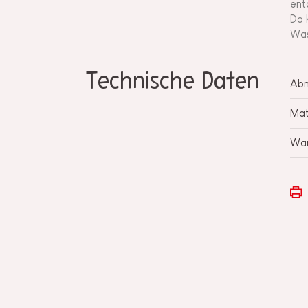
ent
Da 
Was
Technische Daten
Ab
Mat
War