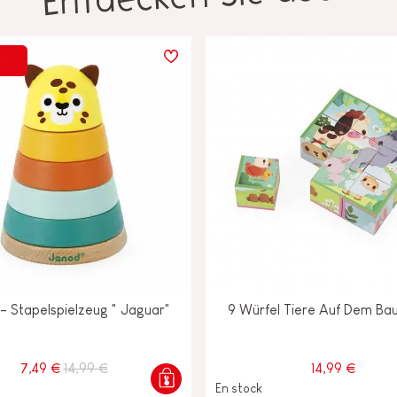
%
 - Stapelspielzeug " Jaguar"
9 Würfel Tiere Auf Dem Ba
7,49 €
14,99 €
14,99 €
En stock