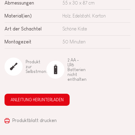
Abmessungen
55 x 30 x 87 cm
Material(ien)
Holz, Edelstahl, Karton
Art der Schachtel
Schöne Kiste
Montagezeit
50 Minuten
2 AA -
Produkt
LR6
zur
Batterien
Selbstmontage
nicht
enthalten
ANLEITUNG HERUNTERLADEN
Produktblatt drucken