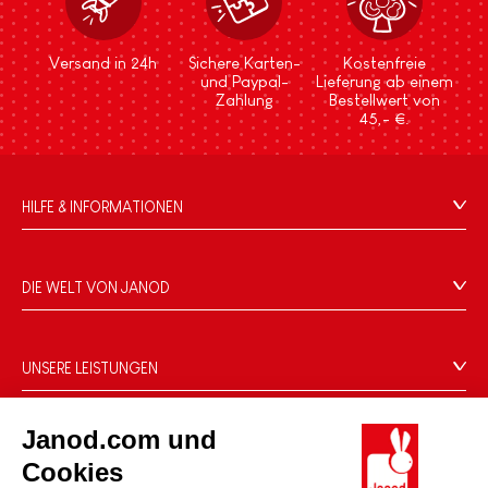
Versand in 24h
Sichere Karten-
Kostenfreie
und Paypal-
Lieferung ab einem
Zahlung
Bestellwert von
45,- €.
HILFE & INFORMATIONEN
Verkaufsbedingungen
FAQ
DIE WELT VON JANOD
Kontakt
Die Geschichte
Händler
Unsere Expertise
UNSERE LEISTUNGEN
Produktrückruf
CSR-Verpflichtungen
Sicheres Bezahlen
Persönliche daten
Was ist FSC®?
Janod.com und
Lieferbedingungen
Cookies
PROFESSIONAL
Cookies
Videos
Bedingungen für Angebote
Pressekontakte