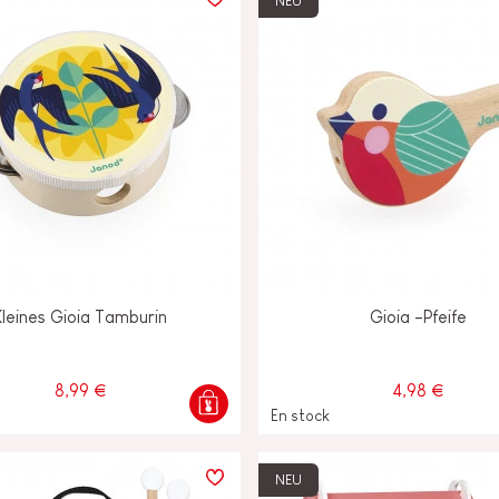
NEU
Kleines Gioia Tamburin
Gioia -Pfeife
8,99 €
4,98 €
En stock
NEU