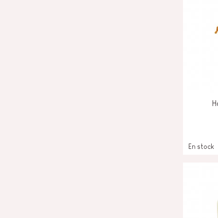
H
En stock