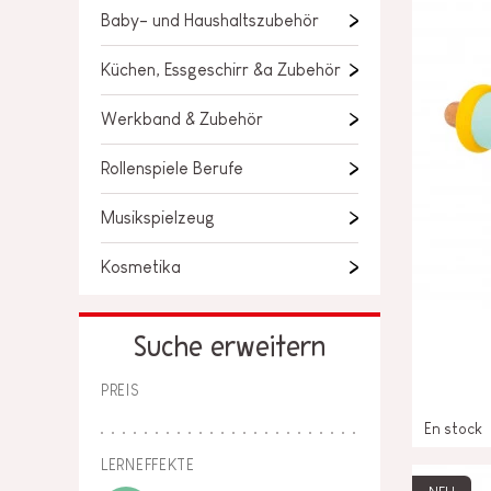
Baby- und Haushaltszubehör
LOSE STÜCKE
BABY &
KLEINKINDSPIELZEUG
Küchen, Essgeschirr &a Zubehör
ROLLENSPIEL
Werkband & Zubehör
SPIELWELTEN
Rollenspiele Berufe
OUTDOOR
Musikspielzeug
Kosmetika
TAFEL, MÖBEL &
DEKORATIONEN
Suche erweitern
IM ANGEBOT
PREIS
En stock
LERNEFFEKTE