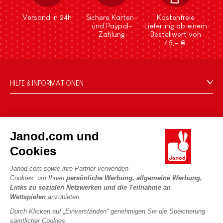
Versand in 24h
Sichere Karten-
Kostenfreie
und Paypal-
Lieferung ab einem
Zahlung
Bestellwert von
45,- €.
HILFE & INFORMATIONEN
Verkaufsbedingungen
FAQ
DIE WELT VON JANOD
Kontakt
Janod.com und
Die Geschichte
Händler
Cookies
Unsere Expertise
UNSERE LEISTUNGEN
Produktrückruf
CSR-Verpflichtungen
Janod.com sowie ihre Partner verwenden
Sicheres Bezahlen
Persönliche daten
Cookies, um Ihnen
persönliche Werbung, allgemeine Werbung,
Was ist FSC®?
Links zu sozialen Netzwerken und die Teilnahme an
Lieferbedingungen
Cookies
PROFESSIONAL
Wettspielen
anzubieten.
Videos
Bedingungen für Angebote
Pressekontakte
Durch Klicken auf „Einverstanden“ genehmigen Sie die Speicherung
Spielregeln und Anleitungen
Nutzungsbedingungen #YesJanod
sämtlicher Cookies.