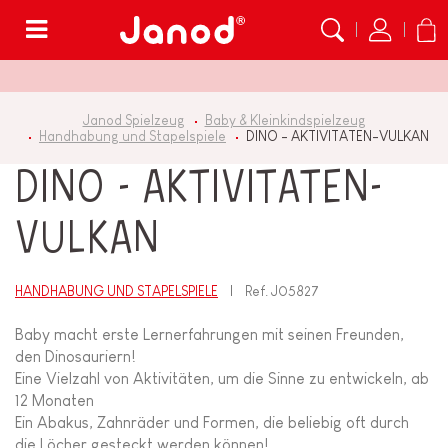
Menü
Janod Spielzeug
Baby & Kleinkindspielzeug
Handhabung und Stapelspiele
DINO - AKTIVITATEN-VULKAN
DINO - AKTIVITATEN-
VULKAN
HANDHABUNG UND STAPELSPIELE
Ref.
J05827
Baby macht erste Lernerfahrungen mit seinen Freunden,
den Dinosauriern!
Eine Vielzahl von Aktivitäten, um die Sinne zu entwickeln, ab
12 Monaten
Ein Abakus, Zahnräder und Formen, die beliebig oft durch
die Löcher gesteckt werden können!