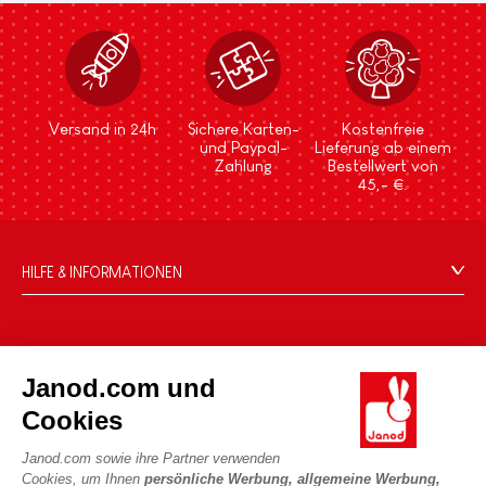
Versand in 24h
Sichere Karten-
Kostenfreie
und Paypal-
Lieferung ab einem
Zahlung
Bestellwert von
45,- €.
HILFE & INFORMATIONEN
Verkaufsbedingungen
FAQ
DIE WELT VON JANOD
Kontakt
Janod.com und
Die Geschichte
Händler
Cookies
Unsere Expertise
UNSERE LEISTUNGEN
Produktrückruf
CSR-Verpflichtungen
Janod.com sowie ihre Partner verwenden
Sicheres Bezahlen
Persönliche daten
Cookies, um Ihnen
persönliche Werbung, allgemeine Werbung,