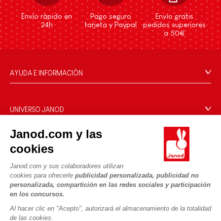
Envío rápido en
Pago seguro
Envío gratis
24h
tarjeta y Paypal
pedidos superiores
a 50€
AYUDA E INFORMACIÓN
Condiciones Generales
Preguntas más frecuentes
UNIVERSO JANOD
Contacto
La Historia
Janod.com y las
Tiendas
Nuestro savoir-faire
cookies
NUESTROS SERVICIOS
Retirada de productos
Compromisos de RSE
Pago seguro
Datos personales
Janod.com y sus colaboradores utilizan
¿Qué es FSC®?
cookies para ofrecerle
publicidad personalizada, publicidad no
Métodos de envío
Cookies
PROFESIONAL
personalizada, compartición en las redes sociales y participación
Vídeos
Condiciones de las ofertas
en los concursos.
Contacto prensa
Reglas del juego y manuales
Condiciones de uso #YesJanod
Al hacer clic en "Acepto", autorizará el almacenamiento de la totalidad
de las cookies.
SÍGUENOS