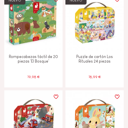
NUEVO
NUEVO
TIPOS DE APRENDIZAJE
Construir y diseñar
Descubrir y experimentar
Rompecabezas táctil de 20
Puzzle de cartón Los
Intercambiar y compartir
piezas 'El Bosque'
Rituales 24 piezas
Manipular y manejar
19,98 €
18,99 €
Memorizar y asimilar
Tocar, mirar y escuchar