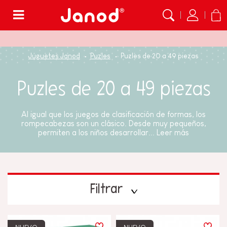
Menú
Juguetes Janod
Puzles
Puzles de 20 a 49 piezas
Puzles de 20 a 49 piezas
Al igual que los juegos de clasificación de formas, los
rompecabezas son un clásico. Desde muy pequeños,
permiten a los niños desarrollar...
Leer más
Filtrar
PRECIO