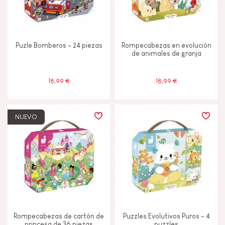
CARACTERÍSTICAS
Luz
Puzle Bomberos - 24 piezas
Rompecabezas en evolución
de animales de granja
Tactil
18,99 €
18,99 €
Tinta vegetal
NUEVO
EDADES
2 - 3 años
2-3
4 - 5 años
4-5
6 - 7 años
6-7
Rompecabezas de cartón de
Puzzles Evolutivos Puros - 4
princesa de 36 piezas
puzzles