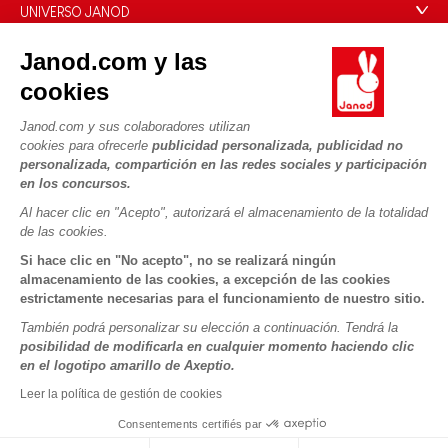
Preguntas más frecuentes
UNIVERSO JANOD
Contacto
La Historia
Janod.com y las
Tiendas
Nuestro savoir-faire
cookies
NUESTROS SERVICIOS
Retirada de productos
Compromisos de RSE
Pago seguro
Datos personales
Janod.com y sus colaboradores utilizan
¿Qué es FSC®?
cookies para ofrecerle
publicidad personalizada, publicidad no
Métodos de envío
Cookies
PROFESIONAL
personalizada, compartición en las redes sociales y participación
Vídeos
Condiciones de las ofertas
en los concursos.
Contacto prensa
Reglas del juego y manuales
Condiciones de uso #YesJanod
Al hacer clic en "Acepto", autorizará el almacenamiento de la totalidad
de las cookies.
SÍGUENOS
Piezas sueltas
Si hace clic en "No acepto", no se realizará ningún
Actividades infantiles para descargar
almacenamiento de las cookies, a excepción de las cookies
estrictamente necesarias para el funcionamiento de nuestro sitio.
También podrá personalizar su elección a continuación. Tendrá la
posibilidad de modificarla en cualquier momento haciendo clic
en el logotipo amarillo de Axeptio.
Leer la política de gestión de cookies
Consentements certifiés par
Copyright © 2026 Janod - Todos los derechos reservados -
CGV