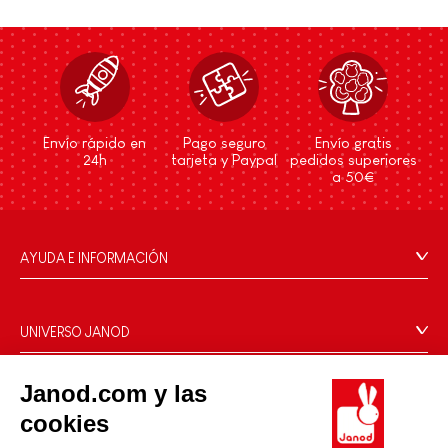
Envío rápido en
Pago seguro
Envío gratis
24h
tarjeta y Paypal
pedidos superiores
a 50€
AYUDA E INFORMACIÓN
Condiciones Generales
Preguntas más frecuentes
UNIVERSO JANOD
Contacto
La Historia
Tiendas
Janod.com y las
Nuestro savoir-faire
NUESTROS SERVICIOS
Retirada de productos
cookies
Compromisos de RSE
Pago seguro
Datos personales