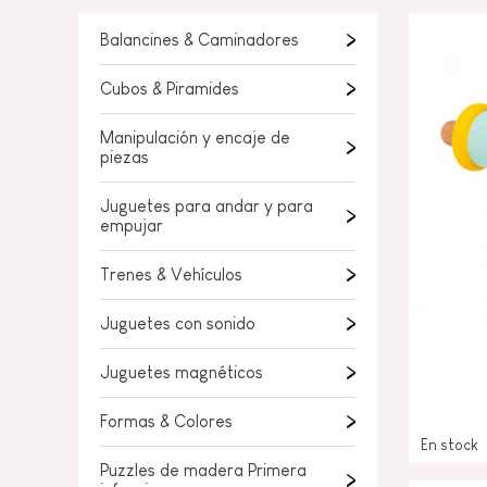
JUGUETES DE BAÑO
PIEZAS SUELTAS
Balancines & Caminadores
BEBÉS & PRIMERA IN
Cubos & Piramides
JUEGOS DE IMITACI
Manipulación y encaje de
piezas
UNIVERSOS
Juguetes para andar y para
AIRE LIBRE
empujar
PIZARRAS, MOBILIAR
Trenes & Vehículos
DECORACION
Juguetes con sonido
OFERTA
Juguetes magnéticos
Formas & Colores
En stock
Puzzles de madera Primera