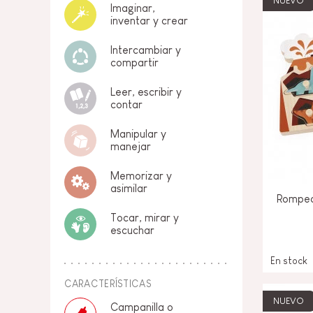
NUEVO
Imaginar,
inventar y crear
Intercambiar y
compartir
Leer, escribir y
contar
Manipular y
manejar
Memorizar y
asimilar
Rompec
Tocar, mirar y
escuchar
En stock
CARACTERÍSTICAS
NUEVO
Campanilla o