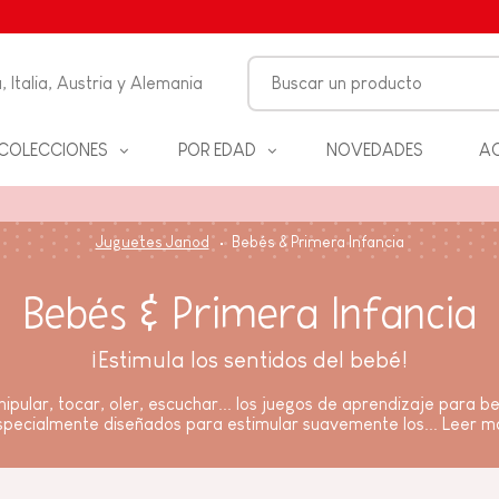
, Italia, Austria y Alemania
COLECCIONES
POR EDAD
NOVEDADES
AC
FANCIA
Juguetes Janod
Bebés & Primera Infancia
ON
Bebés & Primera Infancia
ALES
S Y
¡Estimula los sentidos del bebé!
D
ipular, tocar, oler, escuchar... los juegos de aprendizaje para 
specialmente diseñados para estimular suavemente los...
Leer m
ANOS