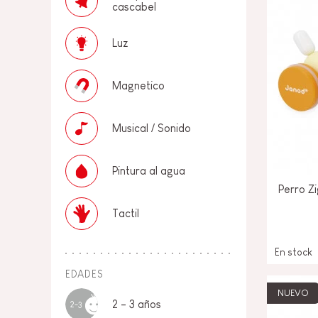
cascabel
Luz
Magnetico
Musical / Sonido
Pintura al agua
Perro Z
Tactil
En stock
EDADES
NUEVO
2 - 3 años
2-3