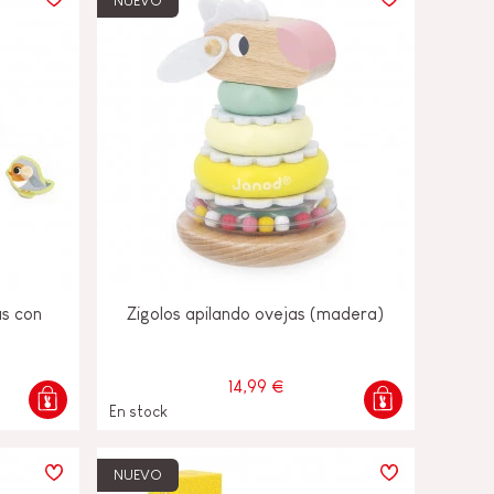
NUEVO
s con
Zigolos apilando ovejas (madera)
14,99 €
En stock
NUEVO