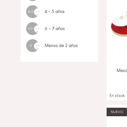
4 - 5 años
4-5
6 - 7 años
6-7
Menos de 2 años
-2
Mesa
En stock
NUEVO