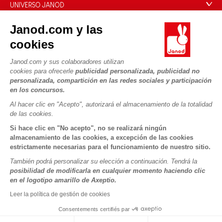
Preguntas más frecuentes
UNIVERSO JANOD
Contacto
La Historia
Janod.com y las
Tiendas
Nuestro savoir-faire
cookies
NUESTROS SERVICIOS
Retirada de productos
Compromisos de RSE
Pago seguro
Datos personales
Janod.com y sus colaboradores utilizan
¿Qué es FSC®?
cookies para ofrecerle
publicidad personalizada, publicidad no
Métodos de envío
Cookies
PROFESIONAL
personalizada, compartición en las redes sociales y participación
Vídeos
Condiciones de las ofertas
en los concursos.
Contacto prensa
Reglas del juego y manuales
Condiciones de uso #YesJanod
Al hacer clic en "Acepto", autorizará el almacenamiento de la totalidad
de las cookies.
SÍGUENOS
Piezas sueltas
Si hace clic en "No acepto", no se realizará ningún
Actividades infantiles para descargar
almacenamiento de las cookies, a excepción de las cookies
estrictamente necesarias para el funcionamiento de nuestro sitio.
También podrá personalizar su elección a continuación. Tendrá la
posibilidad de modificarla en cualquier momento haciendo clic
en el logotipo amarillo de Axeptio.
Leer la política de gestión de cookies
Consentements certifiés par
Copyright © 2026 Janod - Todos los derechos reservados -
CGV