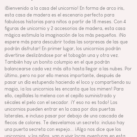
¡Bienvenido a la casa del unicornio! En forma de arco iris,
esta casa de madera es el escenario perfecto para
fabulosas historias para niños a partir de 18 meses. Con 4
figuras de unicornio y 2 accesorios de madera, esta casa
mágica estimula la imaginación de los más pequeños. ¡No
espere más para descubrir todas las sorpresas de las que
podrán disfrutar! En primer lugar, los unicornios podrán
divertirse deslizándose por el tobogán una y otra vez.
También hay un bonito columpio en el que podrán
balancearse cada vez más alto hasta llegar a las nubes. Por
último, pero no por ello menos importante, después de
pasar un día estupendo haciendo el loco y compartiendo su
magia, ¡a los unicornios les encanta que los mimen! Para
ello, cepíllales la melena con el cepillo suministrado y
sécales el pelo con el secador. ¡Y eso no es todo! Los
unicornios pueden entrar en la casa por dos puertas
laterales, e incluso pasar por debajo de una cascada de
flecos de colores. Te desvelamos un secreto: incluso hay
una puerta secreta con espejo... ¡Algo nos dice que los
unicornios, y los niños, van a vivir locas aventuras en esta