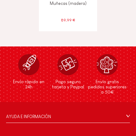
Muñecas (madera)
89,99 €
Envío rápido en
Pago seguro
Envío gratis
24h
tarjeta y Paypal
pedidos superiores
a 50€
AYUDA E INFORMACIÓN
Condiciones Generales