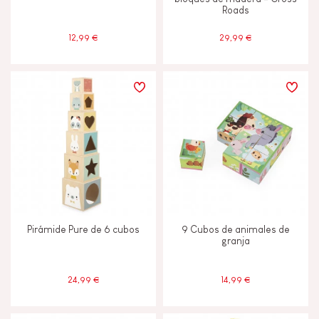
Roads
Tactil
12,99 €
29,99 €
EDADES
2 - 3 años
2-3
4 - 5 años
4-5
Menos de 2 años
-2
Pirámide Pure de 6 cubos
9 Cubos de animales de
granja
24,99 €
14,99 €