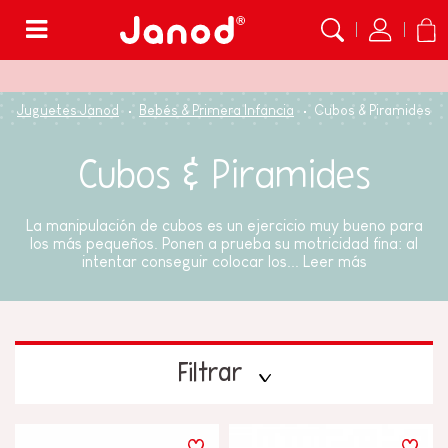
Menú
Juguetes Janod
Bebés & Primera Infancia
Cubos & Piramides
Cubos & Piramides
La manipulación de cubos es un ejercicio muy bueno para
los más pequeños. Ponen a prueba su motricidad fina: al
intentar conseguir colocar los...
Leer más
Filtrar
PRECIO