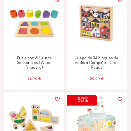
TIPOS DE APRENDIZAJE
Andar, correr y moverse
Construir y diseñar
Puzle con 6 Figuras
Juego de 34 bloques de
Descubrir y experimentar
Sensoriales I Wood
madera Campiña - Cross
(madera)
Roads
Imaginar, inventar y crear
24,99 €
29,99 €
Intercambiar y compartir
-50%
Leer, escribir y contar
Manipular y manejar