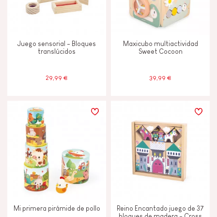
Memorizar y asimilar
Juego sensorial - Bloques
Maxicubo multiactividad
translúcidos
Sweet Cocoon
Tocar, mirar y escuchar
29,99 €
39,99 €
CARACTERÍSTICAS
Campanilla o cascabel
Magnetico
Musical / Sonido
Pintura al agua
Mi primera pirámide de pollo
Reino Encantado juego de 37
bloques de madera - Cross