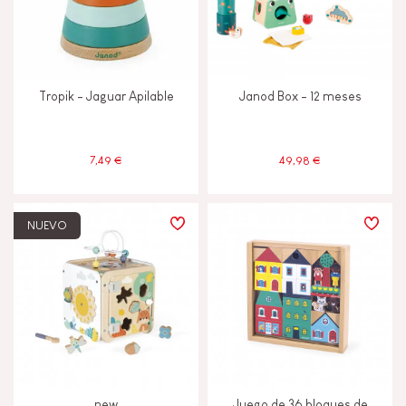
Tropik - Jaguar Apilable
Janod Box - 12 meses
7,49 €
49,98 €
NUEVO
new
Juego de 36 bloques de