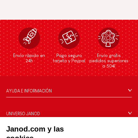
Envío rápido en
Pago seguro
Envío gratis
24h
tarjeta y Paypal
pedidos superiores
a 50€
AYUDA E INFORMACIÓN
Condiciones Generales
Preguntas más frecuentes
UNIVERSO JANOD
Contacto
La Historia
Janod.com y las
Tiendas
Nuestro savoir-faire
NUESTROS SERVICIOS