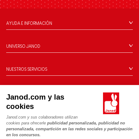
AYUDA E INFORMACIÓN
Condiciones Generales
Preguntas más frecuentes
UNIVERSO JANOD
Contacto
La Historia
Tiendas
Nuestro savoir-faire
NUESTROS SERVICIOS
Retirada de productos
Compromisos de RSE
Pago seguro
Datos personales
¿Qué es FSC®?
Métodos de envío
Cookies
PROFESIONAL
Janod.com y las
Vídeos
Condiciones de las ofertas
Contacto prensa
cookies
Reglas del juego y manuales
Condiciones de uso #YesJanod
SÍGUENOS
Piezas sueltas
Janod.com y sus colaboradores utilizan
cookies para ofrecerle
publicidad personalizada, publicidad no
Actividades infantiles para descargar
personalizada, compartición en las redes sociales y participación
en los concursos.