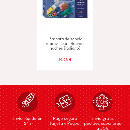
Lámpara de sonido
maravillosa - Buenas
noches (italiano)
19,98 €
Envío rápido en
Pago seguro
Envío gratis
24h
tarjeta y Paypal
pedidos superiores
a 50€