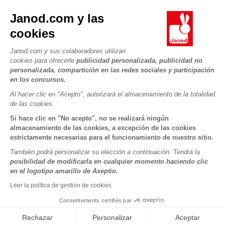
Contacto
La Historia
Janod.com y las
Tiendas
Nuestro savoir-faire
cookies
NUESTROS SERVICIOS
Retirada de productos
Compromisos de RSE
Pago seguro
Datos personales
Janod.com y sus colaboradores utilizan
¿Qué es FSC®?
cookies para ofrecerle
publicidad personalizada, publicidad no
Métodos de envío
Cookies
PROFESIONAL
personalizada, compartición en las redes sociales y participación
Vídeos
Condiciones de las ofertas
en los concursos.
Contacto prensa
Reglas del juego y manuales
Condiciones de uso #YesJanod
Al hacer clic en "Acepto", autorizará el almacenamiento de la totalidad
de las cookies.
SÍGUENOS
Piezas sueltas
Si hace clic en "No acepto", no se realizará ningún
Actividades infantiles para descargar
almacenamiento de las cookies, a excepción de las cookies
estrictamente necesarias para el funcionamiento de nuestro sitio.
También podrá personalizar su elección a continuación. Tendrá la
posibilidad de modificarla en cualquier momento haciendo clic
en el logotipo amarillo de Axeptio.
Leer la política de gestión de cookies
Consentements certifiés par
Copyright © 2026 Janod - Todos los derechos reservados -
CGV
-
Menciones Legales
Rechazar
Personalizar
Aceptar