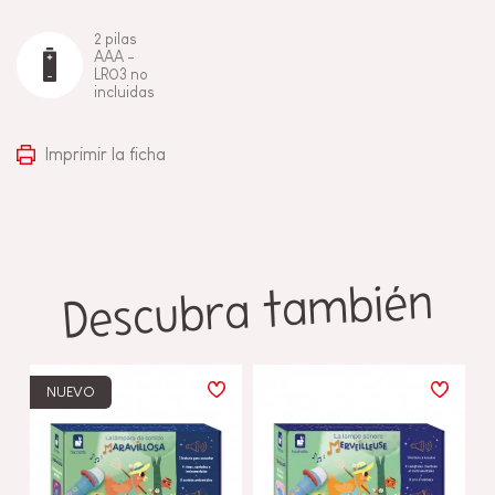
2 pilas
AAA -
LR03 no
incluidas
Imprimir la ficha
Descubra también
NUEVO