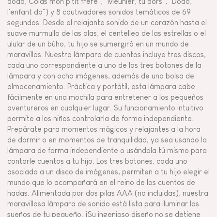
dodo, Colas mon p'tit frère", "Meunier, tu dors", "Dodo,
l'enfant do") y 8 cautivadores sonidos temáticos de 69
segundos. Desde el relajante sonido de un corazón hasta el
suave murmullo de las olas, el centelleo de las estrellas o el
ulular de un búho, tu hijo se sumergirá en un mundo de
maravillas. Nuestra lámpara de cuentos incluye tres discos,
cada uno correspondiente a uno de los tres botones de la
lámpara y con ocho imágenes, además de una bolsa de
almacenamiento. Práctica y portátil, esta lámpara cabe
fácilmente en una mochila para entretener a los pequeños
aventureros en cualquier lugar. Su funcionamiento intuitivo
permite a los niños controlarla de forma independiente.
Prepárate para momentos mágicos y relajantes a la hora
de dormir o en momentos de tranquilidad, ya sea usando la
lámpara de forma independiente o usándola tú mismo para
contarle cuentos a tu hijo. Los tres botones, cada uno
asociado a un disco de imágenes, permiten a tu hijo elegir el
mundo que lo acompañará en el reino de los cuentos de
hadas. Alimentada por dos pilas AAA (no incluidas), nuestra
maravillosa lámpara de sonido está lista para iluminar los
sueños de tu pequeño. ¡Su ingenioso diseño no se detiene