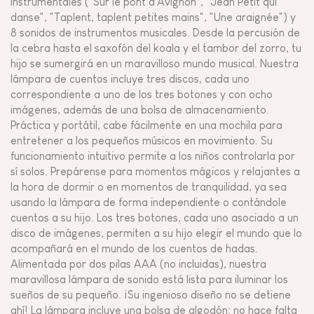
instrumentales ("Sur le pont d'Avignon", "Jean Petit qui
danse", "Taplent, taplent petites mains", "Une araignée") y
8 sonidos de instrumentos musicales. Desde la percusión de
la cebra hasta el saxofón del koala y el tambor del zorro, tu
hijo se sumergirá en un maravilloso mundo musical. Nuestra
lámpara de cuentos incluye tres discos, cada uno
correspondiente a uno de los tres botones y con ocho
imágenes, además de una bolsa de almacenamiento.
Práctica y portátil, cabe fácilmente en una mochila para
entretener a los pequeños músicos en movimiento. Su
funcionamiento intuitivo permite a los niños controlarla por
sí solos. Prepárense para momentos mágicos y relajantes a
la hora de dormir o en momentos de tranquilidad, ya sea
usando la lámpara de forma independiente o contándole
cuentos a su hijo. Los tres botones, cada uno asociado a un
disco de imágenes, permiten a su hijo elegir el mundo que lo
acompañará en el mundo de los cuentos de hadas.
Alimentada por dos pilas AAA (no incluidas), nuestra
maravillosa lámpara de sonido está lista para iluminar los
sueños de su pequeño. ¡Su ingenioso diseño no se detiene
ahí! La lámpara incluye una bolsa de algodón: no hace falta