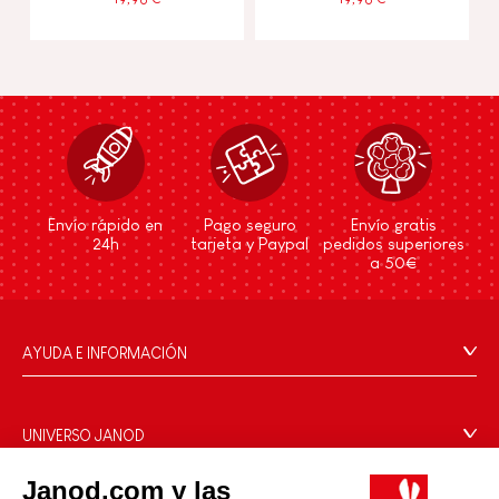
Envío rápido en
Pago seguro
Envío gratis
24h
tarjeta y Paypal
pedidos superiores
a 50€
AYUDA E INFORMACIÓN
Condiciones Generales
Preguntas más frecuentes
UNIVERSO JANOD
Contacto
La Historia
Janod.com y las
Tiendas