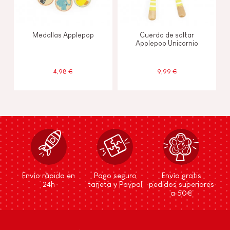
Medallas Applepop
Cuerda de saltar
Applepop Unicornio
4,98 €
9,99 €
Envío rápido en
Pago seguro
Envío gratis
24h
tarjeta y Paypal
pedidos superiores
a 50€