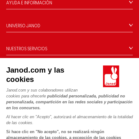
AYUDA E INFORMACIÓN
Condiciones Generales
Preguntas más frecuentes
UNIVERSO JANOD
Contacto
La Historia
Tiendas
Nuestro savoir-faire
NUESTROS SERVICIOS
Retirada de productos
Compromisos de RSE
Pago seguro
Datos personales
¿Qué es FSC®?
Janod.com y las
Métodos de envío
Cookies
PROFESIONAL
cookies
Vídeos
Condiciones de las ofertas
Contacto prensa
Reglas del juego y manuales
Condiciones de uso #YesJanod
Janod.com y sus colaboradores utilizan
SÍGUENOS
cookies para ofrecerle
publicidad personalizada, publicidad no
Piezas sueltas
personalizada, compartición en las redes sociales y participación
Actividades infantiles para descargar
en los concursos.
Al hacer clic en "Acepto", autorizará el almacenamiento de la totalidad
de las cookies.
Si hace clic en "No acepto", no se realizará ningún
almacenamiento de las cookies, a excepción de las cookies