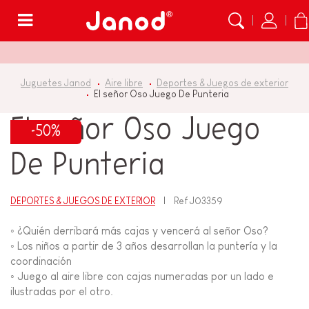
Menú
Juguetes Janod
Aire libre
Deportes & Juegos de exterior
El señor Oso Juego De Punteria
El señor Oso Juego
-50%
De Punteria
DEPORTES & JUEGOS DE EXTERIOR
Ref
J03359
◦ ¿Quién derribará más cajas y vencerá al señor Oso?
◦ Los niños a partir de 3 años desarrollan la puntería y la
coordinación
◦ Juego al aire libre con cajas numeradas por un lado e
ilustradas por el otro.