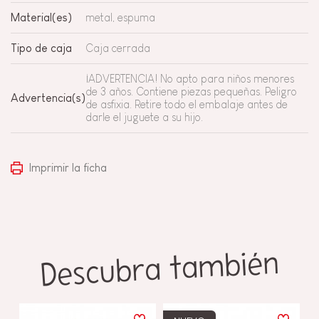
Material(es)
metal, espuma
Tipo de caja
Caja cerrada
¡ADVERTENCIA! No apto para niños menores
de 3 años. Contiene piezas pequeñas. Peligro
Advertencia(s)
de asfixia. Retire todo el embalaje antes de
darle el juguete a su hijo.
Imprimir la ficha
Descubra también