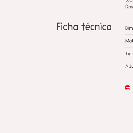
tod
Des
Ficha técnica
Dim
Mat
Tip
Adv