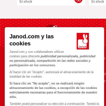
En stock
En stock
Envío rápido en 24h
Janod.com y las
cookies
Janod.com y sus colaboradores utilizan
cookies para ofrecerle
publicidad personalizada, publicidad
AYUDA E INFORMACIÓN
UNIVERSO JANOD
no personalizada, compartición en las redes sociales y
participación en los concursos.
Condiciones Generales
La Historia
Al hacer clic en "Acepto", autorizará el almacenamiento de la
Preguntas más frecuentes
Nuestro savoir-fa
totalidad de las cookies.
Contacto
Compromisos de
Si hace clic en "No acepto", no se realizará ningún
Tiendas
¿Qué es FSC®?
almacenamiento de las cookies, a excepción de las cookies
estrictamente necesarias para el funcionamiento de nuestro
Retirada de productos
sitio.
Datos personales
También podrá personalizar su elección a continuación. Tendrá la