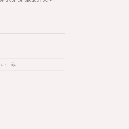
adera con certificado FSC™.
a su hijo.