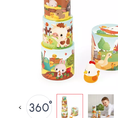
JUGUETES DE BAÑO
PIEZAS SUELTAS
BEBÉS & PRIMERA IN
JUEGOS DE IMITACI
UNIVERSOS
AIRE LIBRE
PIZARRAS, MOBILIAR
DECORACION
OFERTA