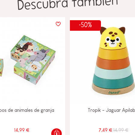
Descubra también
-50%
bos de animales de granja
Tropik - Jaguar Apilab
14,99 €
7,49 €
14,99 €