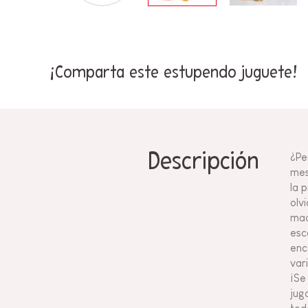
¡Comparta este estupendo juguete!
Descripción
¿Pe
mes
la 
olv
mad
esc
enc
var
¡Se
jug