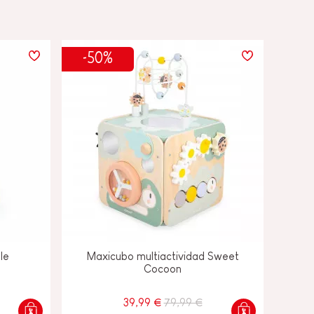
-50%
le
Maxicubo multiactividad Sweet
Cocoon
39,99 €
79,99 €