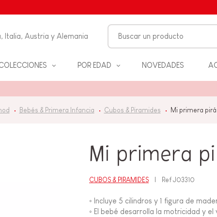
, Italia, Austria y Alemania
COLECCIONES
POR EDAD
NOVEDADES
AC
FANCIA
nod
Bebés & Primera Infancia
Cubos & Piramides
Mi primera pirá
ON
ALES
S Y
Mi primera pi
D
CUBOS & PIRAMIDES
Ref
J03310
ANOS
◦ Incluye 5 cilindros y 1 figura de made
◦ El bebé desarrolla la motricidad y el