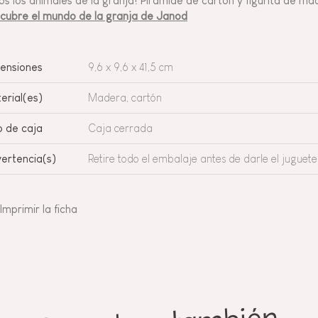
os los animales de la granja! Pirámide de cartón y figurita de m
cubre el mundo de la granja de Janod
ensiones
9,6 x 9,6 x 41,5 cm
erial(es)
Madera, cartón
o de caja
Caja cerrada
ertencia(s)
Retire todo el embalaje antes de darle el juguete 
Imprimir la ficha