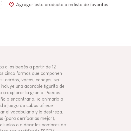
Agregar este producto a mi lista de favoritos
a a los bebés a partir de 12
 Las cinco formas que componen
es: cerdos, vacas, conejos, sin
 incluye una adorable figurita de
o a explorar la granja. Puedes
 año a encontrarla, ¡o animarlo a
 Este juego de cubos ofrece
ar el vocabulario y la destreza.
as (para derribarlas mejor),
olluelos o a decir los nombres de