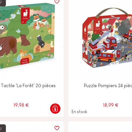
U
 Tactile 'La Forêt' 20 pièces
Puzzle Pompiers 24 piè
19,98 €
18,99 €
En stock
U