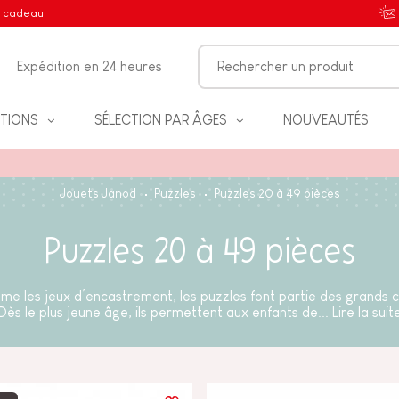
e cadeau
Expédition en 24 heures
TIONS
SÉLECTION PAR ÂGES
NOUVEAUTÉS
Jouets Janod
Puzzles
Puzzles 20 à 49 pièces
Puzzles 20 à 49 pièces
IFS
e les jeux d’encastrement, les puzzles font partie des grands c
Dès le plus jeune âge, ils permettent aux enfants de...
Lire la suit
NT