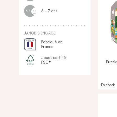
6 - 7 ans
6-7
JANOD S'ENGAGE
Fabriqué en
France
Jouet certifié
Puzzl
FSC®
En stock