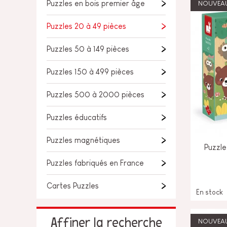
Puzzles en bois premier âge
NOUVEA
JOUETS D'ÉVEIL
Puzzles 20 à 49 pièces
JOUETS D'IMITATION
Puzzles 50 à 149 pièces
IMAGINATION
Puzzles 150 à 499 pièces
PLEIN AIR
Puzzles 500 à 2000 pièces
TABLEAUX, MOBILIER &
Puzzles éducatifs
DECO
Puzzles magnétiques
Puzzle
OFFRES
Puzzles fabriqués en France
Cartes Puzzles
En stock
Affiner la recherche
NOUVEA