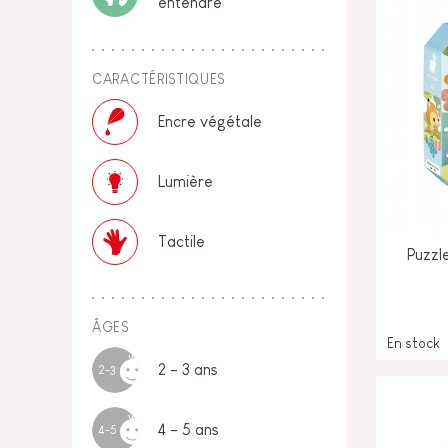
entendre
CARACTÉRISTIQUES
Encre végétale
Lumière
Tactile
Puzzle
ÂGES
En stock
2 - 3 ans
2-3
4 - 5 ans
4-5