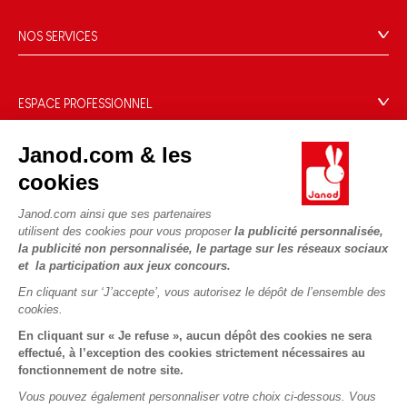
L'histoire
Points de vente
Le design
NOS SERVICES
Rappel Produits
Blog Conseils d'Experts
Offrez une e-carte cadeau !
Conditions des offres
Activités enfants à télécharger
Paiement
Données personnelles
ESPACE PROFESSIONNEL
Le FSC®, c'est quoi ?
Livraison
Gestion des cookies
Espace presse
Nos engagements RSE
Règles du jeu & notices
Janod.com & les
Conditions du #YesJanod
Espace recrutement
Sélection de jouets par âge
NOUS SUIVRE
Nos guides d'achat
cookies
Fiche environnementale
Les pièces d'usure
Janod.com ainsi que ses partenaires
utilisent des cookies pour vous proposer
la publicité personnalisée,
la publicité non personnalisée, le partage sur les réseaux sociaux
et la participation aux jeux concours.
En cliquant sur ‘J’accepte’, vous autorisez le dépôt de l’ensemble des
cookies.
En cliquant sur « Je refuse », aucun dépôt des cookies ne sera
effectué, à l’exception des cookies strictement nécessaires au
fonctionnement de notre site.
Vous pouvez également personnaliser votre choix ci-dessous. Vous