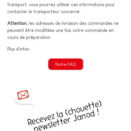
transport, vous pourrez utiliser ces informations pour
contacter le transporteur concerné.
Attention
, les adresses de livraison des commandes ne
peuvent être modifiées une fois votre commande en
cours de préparation.
Plus d'infos :
Notre FAQ
R
e
c
e
v
e
z
l
a
h
o
u
e
t
t
e
)
n
e
w
sl
e
t
t
e
r
J
a
n
o
d
(
c
!