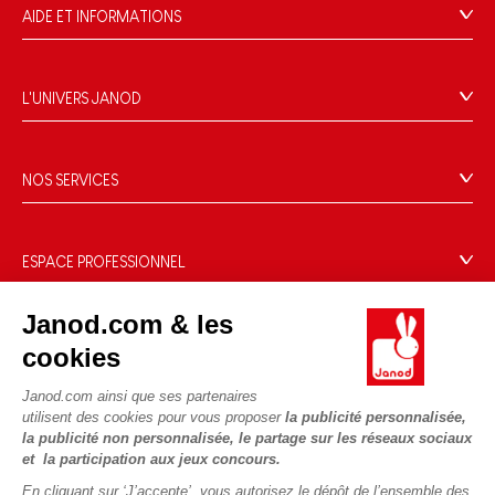
AIDE ET INFORMATIONS
CGV
FAQ
L'UNIVERS JANOD
Contact
L'histoire
Points de vente
Le design
NOS SERVICES
Rappel Produits
Blog Conseils d'Experts
Offrez une e-carte cadeau !
Conditions des offres
Activités enfants à télécharger
Paiement
Données personnelles
ESPACE PROFESSIONNEL
Le FSC®, c'est quoi ?
Livraison
Gestion des cookies
Espace presse
Nos engagements RSE
Règles du jeu & notices
Janod.com & les
Conditions du #YesJanod
Espace recrutement
Sélection de jouets par âge
NOUS SUIVRE
Nos guides d'achat
cookies
Fiche environnementale
Les pièces d'usure
Janod.com ainsi que ses partenaires
utilisent des cookies pour vous proposer
la publicité personnalisée,
la publicité non personnalisée, le partage sur les réseaux sociaux
et la participation aux jeux concours.
En cliquant sur ‘J’accepte’, vous autorisez le dépôt de l’ensemble des