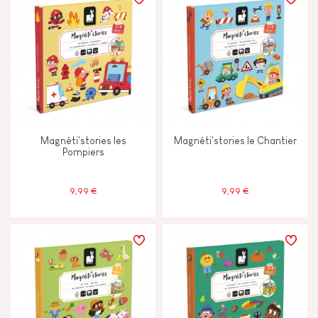
Imaginer inventer & créer
Manipuler & manier
ÂGES
Magnéti'stories les
Magnéti'stories le Chantier
2 - 3 ans
2-3
Pompiers
4 - 5 ans
4-5
9,99 €
9,99 €
6 - 7 ans
6-7
8 ans et +
8+