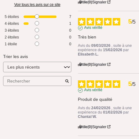
Utile
(0)
Signaler
Voir tous les avis sur ce site
5
étoiles
7
5
/
5
4
étoiles
1
Avis vérifié
3
étoiles
0
Très bien
2
étoiles
0
1
étoile
0
Avis du
09/03/2026
, suite à une
expérience du
15/02/2026
par
Elisabeth L.
Trier les avis
Utile
(0)
Signaler
5
/
5
Avis vérifié
Produit de qualité
Avis du
24/02/2026
, suite à une
expérience du
01/02/2026
par
Chantal W.
Utile
(0)
Signaler