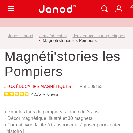
Menu
Jouets Janod
Jeux éducatifs
Jeux éducatifs magnétiques
Magnéti'stories les Pompiers
Magnéti'stories les
Pompiers
JEUX ÉDUCATIFS MAGNÉTIQUES
Réf.
J05453
4.9
/
5
-
8
avis
◦ Pour les fans de pompiers, à partir de 3 ans
◦ Décor magnétique illustré et 30 magnets
◦ Format livre, facile à transporter et à poser pour conter
l'histoire !