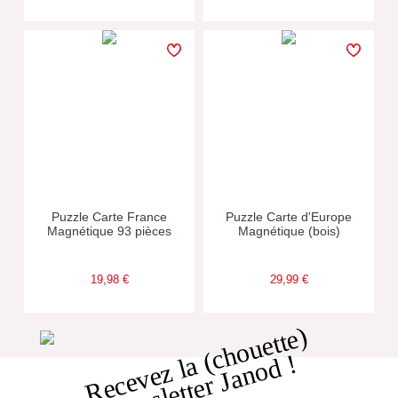
Puzzle Carte France
Puzzle Carte d'Europe
Magnétique 93 pièces
Magnétique (bois)
19,98 €
29,99 €
R
e
c
e
v
e
z
l
a
c
h
o
u
e
t
t
e
)
n
e
w
s
l
e
t
t
e
r
J
a
n
o
d
(
!