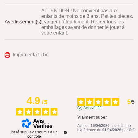
ATTENTION ! Ne convient pas aux
enfants de moins de 3 ans. Petites pièces.
Avertissement(s)
Danger d’étouffement. Retirer tous les
emballages avant de donner le jouet à
votre enfant.
Imprimer la fiche
4.9
5
/
5
/
5
Avis vérifié
Vraiment super
Avis du
15/04/2026
, suite à une
expérience du
01/04/2026
par
O.G.
Basé sur
8
avis soumis à un
contrôle