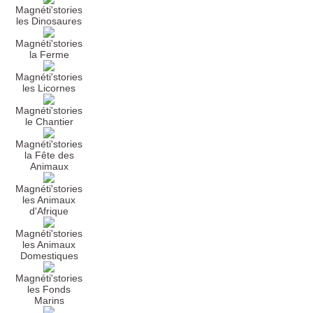
Magnéti'stories
les Dinosaures
Magnéti'stories
la Ferme
Magnéti'stories
les Licornes
Magnéti'stories
le Chantier
Magnéti'stories
la Fête des
Animaux
Magnéti'stories
les Animaux
d'Afrique
Magnéti'stories
les Animaux
Domestiques
Magnéti'stories
les Fonds
Marins