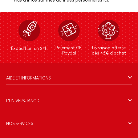
Paiement CB,
Livraison offerte
Expédition en 24h
Paypal
dès 45€ d'achat
AIDE ET INFORMATIONS
CGV
FAQ
L'UNIVERS JANOD
Contact
L'histoire
Points de vente
Le design
NOS SERVICES
Rappel Produits
Blog Conseils d'Experts
Offrez une e-carte cadeau !
Conditions des offres