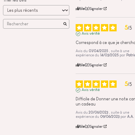
Utile
(3)
Signaler
5
/
5
Avis vérifié
Correspond à ce que je chercha
Avis du
01/04/2025
, suite à une
expérience du
14/03/2025
par
Patric
Utile
(2)
Signaler
5
/
5
Avis vérifié
Difficile de Donner une note car 
un cadeau
Avis du
20/06/2023
, suite à une
expérience du
09/06/2023
par
A.A.
Utile
(3)
Signaler