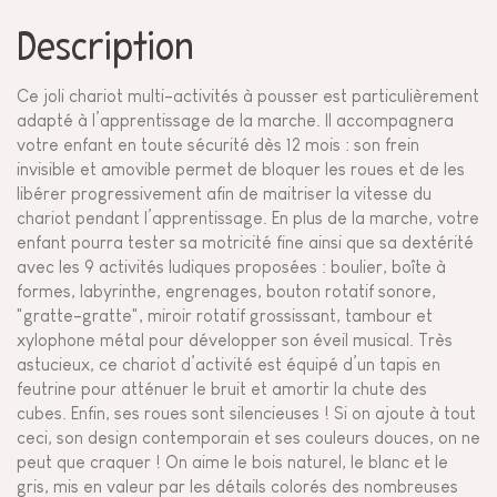
Description
Ce joli chariot multi-activités à pousser est particulièrement
adapté à l’apprentissage de la marche. Il accompagnera
votre enfant en toute sécurité dès 12 mois : son frein
invisible et amovible permet de bloquer les roues et de les
libérer progressivement afin de maitriser la vitesse du
chariot pendant l’apprentissage. En plus de la marche, votre
enfant pourra tester sa motricité fine ainsi que sa dextérité
avec les 9 activités ludiques proposées : boulier, boîte à
formes, labyrinthe, engrenages, bouton rotatif sonore,
"gratte-gratte", miroir rotatif grossissant, tambour et
xylophone métal pour développer son éveil musical. Très
astucieux, ce chariot d’activité est équipé d’un tapis en
feutrine pour atténuer le bruit et amortir la chute des
cubes. Enfin, ses roues sont silencieuses ! Si on ajoute à tout
ceci, son design contemporain et ses couleurs douces, on ne
peut que craquer ! On aime le bois naturel, le blanc et le
gris, mis en valeur par les détails colorés des nombreuses