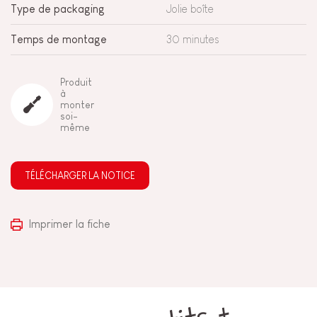
Type de packaging
Jolie boîte
Temps de montage
30 minutes
Produit
à
monter
soi-
même
TÉLÉCHARGER LA NOTICE
Imprimer la fiche