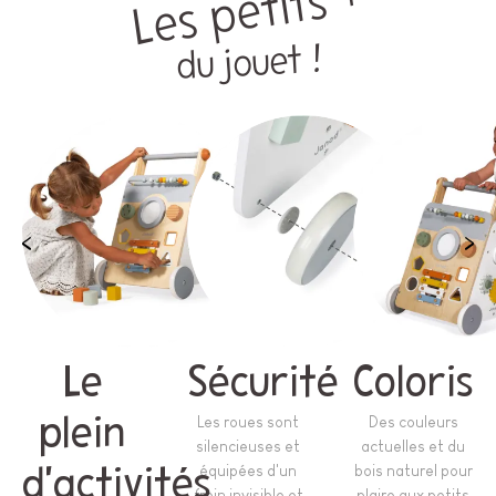
Les petits +
du jouet !
Le
Sécurité
Coloris
plein
Les roues sont
Des couleurs
silencieuses et
actuelles et du
équipées d'un
bois naturel pour
d'activités
frein invisible et
plaire aux petits