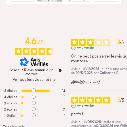
4.6
3
/
5
/
5
Avis vérifié
On ne peut pas serrer les vis au
montage
Avis du
31/12/2025
, suite à une exp
Basé sur
17
avis soumis à un
du
10/12/2025
par
Catherine R.
contrôle
Voir tous les avis sur ce site
Utile
(3)
Signaler
5
étoiles
14
4
étoiles
1
5
/
5
3
étoiles
1
Avis vérifié
2
étoiles
0
parfait
1
étoile
1
Avis du
13/05/2025
, suite à une
expérience du
30/04/2025
par
Phil
Trier les avis