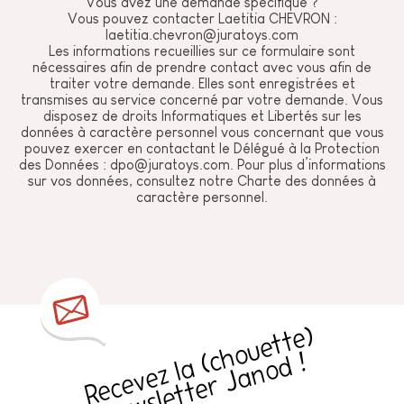
Vous avez une demande spécifique ?
Vous pouvez contacter Laetitia CHEVRON :
laetitia.chevron@juratoys.com
Les informations recueillies sur ce formulaire sont
nécessaires afin de prendre contact avec vous afin de
traiter votre demande. Elles sont enregistrées et
transmises au service concerné par votre demande. Vous
disposez de droits Informatiques et Libertés sur les
données à caractère personnel vous concernant que vous
pouvez exercer en contactant le Délégué à la Protection
des Données :
dpo@juratoys.com
. Pour plus d’informations
sur vos données, consultez notre
Charte des données à
caractère personnel
.
R
e
c
e
v
e
z
l
a
h
o
u
e
t
t
e
)
n
e
w
sl
e
t
t
e
r
J
a
n
o
d
(
c
!