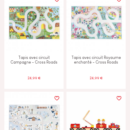
TYPES D'APPRENTISSAGE
Imaginer inventer & créer
Manipuler & manier
Tapis avec circuit
Tapis avec circuit Royaume
Toucher voir & entendre
Campagne - Cross Roads
enchanté - Cross Roads
24,99 €
24,99 €
ÂGES
2 - 3 ans
2-3
4 - 5 ans
4-5