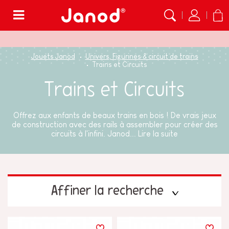
Menu
Jouets Janod
Univers, Figurines & circuit de trains
Trains et Circuits
Trains et Circuits
Offrez aux enfants de beaux trains en bois ! De vrais jeux
de construction avec des rails à assembler pour créer des
circuits à l'infini. Janod...
Lire la suite
Affiner la recherche
PRIX