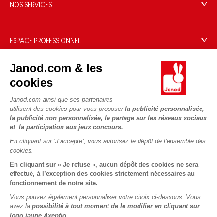
Le design
NOS SERVICES
Rappel Produits
Blog Conseils d'Experts
Offrez une e-carte cadeau !
Conditions des offres
Activités enfants à télécharger
Paiement
Données personnelles
ESPACE PROFESSIONNEL
Le FSC®, c'est quoi ?
Livraison
Gestion des cookies
Espace presse
Nos engagements RSE
Règles du jeu & notices
Janod.com & les
Conditions du #YesJanod
Espace recrutement
Sélection de jouets par âge
NOUS SUIVRE
Nos guides d'achat
cookies
Fiche environnementale
Les pièces d'usure
Janod.com ainsi que ses partenaires
utilisent des cookies pour vous proposer
la publicité personnalisée,
la publicité non personnalisée, le partage sur les réseaux sociaux
et la participation aux jeux concours.
En cliquant sur ‘J’accepte’, vous autorisez le dépôt de l’ensemble des
cookies.
En cliquant sur « Je refuse », aucun dépôt des cookies ne sera
effectué, à l’exception des cookies strictement nécessaires au
fonctionnement de notre site.
Vous pouvez également personnaliser votre choix ci-dessous. Vous
avez la
possibilité à tout moment de le modifier en cliquant sur
logo jaune Axeptio.