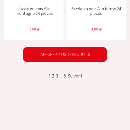
Puzzle en bois A la
Puzzle en bois A la ferme 24
montagne 24 pièces
pièces
11,99 €
11,99 €
AFFICHER PLUS DE PRODUITS
1
2
3
…
5
Suivant