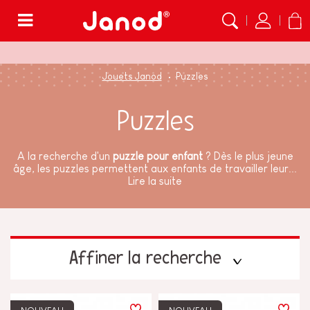
Menu
Jouets Janod
Puzzles
Puzzles
A la recherche d'un
puzzle pour enfant
? Dès le plus jeune
âge, les puzzles permettent aux enfants de travailler leur...
Lire la suite
Affiner la recherche
TYPES D'APPRENTISSAGE