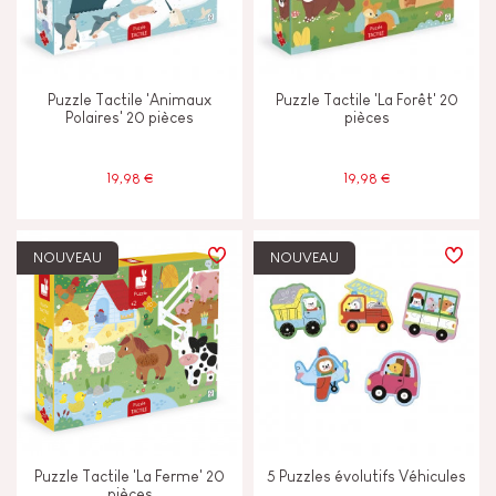
CARACTÉRISTIQUES
Puzzle Tactile 'Animaux
Puzzle Tactile 'La Forêt' 20
Polaires' 20 pièces
pièces
Cloche ou Grelot
19,98 €
19,98 €
Encre végétale
Lumière
NOUVEAU
NOUVEAU
Magnétique
Musical / Sonore
Peinture à l'eau
Puzzle Tactile 'La Ferme' 20
5 Puzzles évolutifs Véhicules
pièces