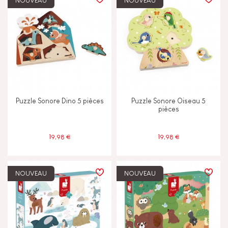
NOUVEAU
NOUVEAU
Construire & concevoir
Découvrir & expérimenter
Echanger & partager
Puzzle Sonore Dino 5 pièces
Puzzle Sonore Oiseau 5
Imaginer inventer & créer
pièces
Lire écrire & compter
19,98 €
19,98 €
Manipuler & manier
NOUVEAU
NOUVEAU
Mémoriser & assimiler
Toucher voir & entendre