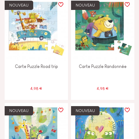
JANOD S'ENGAGE
NOUVEAU
NOUVEAU
Fabriqué en Europe
Fabriqué en France
Jouet certifié FSC®
Carte Puzzle Road trip
Carte Puzzle Randonnée
4,98 €
4,98 €
NOUVEAU
NOUVEAU