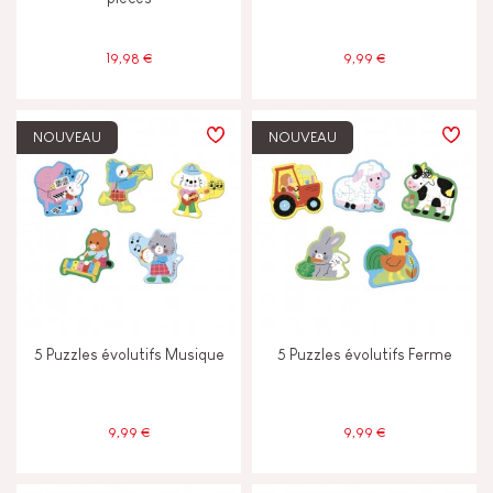
Tactile
19,98 €
9,99 €
ÂGES
NOUVEAU
NOUVEAU
2 - 3 ans
2-3
4 - 5 ans
4-5
6 - 7 ans
6-7
8 ans et +
5 Puzzles évolutifs Musique
5 Puzzles évolutifs Ferme
8+
Moins de 2 ans
-2
9,99 €
9,99 €