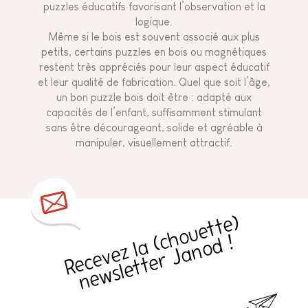
puzzles éducatifs favorisant l’observation et la
logique.
Même si le bois est souvent associé aux plus
petits, certains puzzles en bois ou magnétiques
restent très appréciés pour leur aspect éducatif
et leur qualité de fabrication. Quel que soit l’âge,
un bon puzzle bois doit être : adapté aux
capacités de l’enfant, suffisamment stimulant
sans être décourageant, solide et agréable à
manipuler, visuellement attractif.
R
e
c
e
v
e
z
l
a
h
o
u
e
t
t
e
)
n
e
w
sl
e
t
t
e
r
J
a
n
o
d
(
c
!