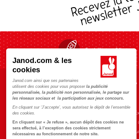
Expédition en 24h
Janod.com & les
cookies
Janod.com ainsi que ses partenaires
AIDE ET INFORMATIONS
L'UNIVERS JANOD
utilisent des cookies pour vous proposer
la publicité
personnalisée, la publicité non personnalisée, le partage sur
CGV
L'histoire
les réseaux sociaux et la participation aux jeux concours.
FAQ
Le design
En cliquant sur ‘J’accepte’, vous autorisez le dépôt de l’ensemble
Contact
Blog Conseils d'E
des cookies.
Points de vente
Activités enfants
En cliquant sur « Je refuse », aucun dépôt des cookies ne
sera effectué, à l’exception des cookies strictement
Rappel Produits
Le FSC®, c'est qu
nécessaires au fonctionnement de notre site.