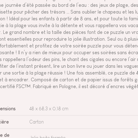
ne journée d’été passée au bord de l’eau : des jeux de plage, des
isette pour pêcher des trésors … Sans oublier le chapeau et les l
son ! Idéal pour les enfants à partir de 8 ans, et pour toute la fam
tie à la plage vous invite à la détente et vous rappellera vos vac
. Le grand nombre et la taille des pièces font de ce puzzle un vra
nt essentielles pour reproduire la jolie illustration. Seul ou à plus
fortablement et profitez de votre soirée puzzle pour vous détend
osante ! Il n’y a rien de mieux pour occuper ses soirées sans écr
s rappellera l’odeur des pins, le chant des cigales ou encore l’air 
iter de l’instant présent, lire un bon livre ou jouer dans les vagues
r une sortie à la plage réussie ! Une fois assemblé, ce puzzle de
et à encadrer. Composé de carton et de papier issus de forêts 
 certifié FSC™. Fabriqué en Pologne, il est décoré d’encres végét
ensions
48 x 68,3 x 0,18 cm
ière
Carton
e de
Jolie boite fermée