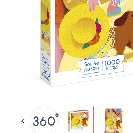
JOUETS D'ÉVEIL
JOUETS D'IMITATION
IMAGINATION
PLEIN AIR
TABLEAUX, MOBILIER &
DECO
OFFRES