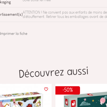
kaging
ATTENTION ! Ne convient pas aux enfants de moins de 
rtissement(s)
d’étouffement. Retirer tous les emballages avant de do
Imprimer la fiche
Découvrez aussi
-50%