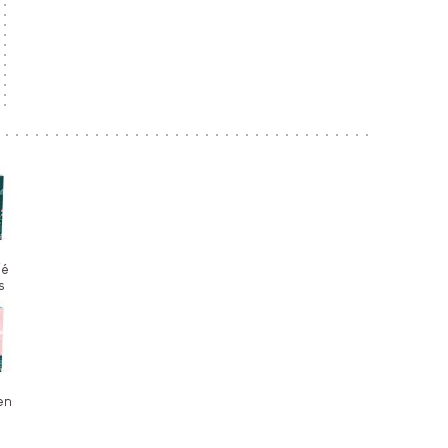
ié
s
en