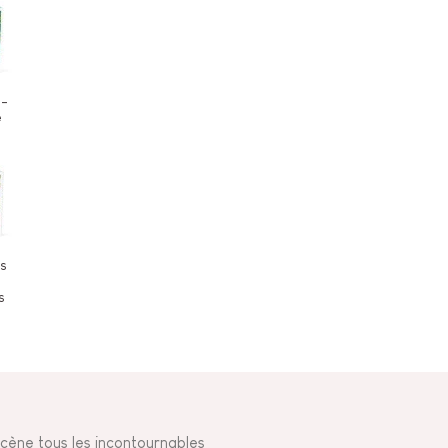
e-
e
0
s
s
cène tous les incontournables