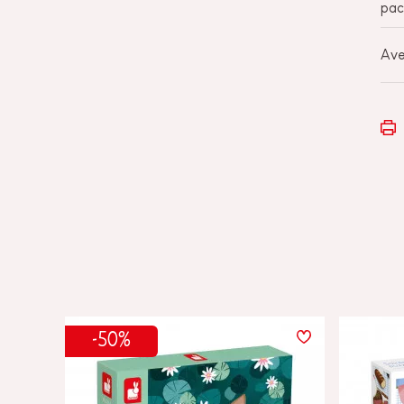
pac
Ave
-50%