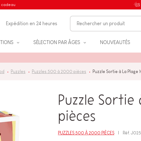
e cadeau
Expédition en 24 heures
TIONS
SÉLECTION PAR ÂGES
NOUVEAUTÉS
od
Puzzles
Puzzles 500 à 2000 pièces
Puzzle Sortie à La Plage
IFS
Puzzle Sortie
pièces
NT
PUZZLES 500 À 2000 PIÈCES
Réf.
J025