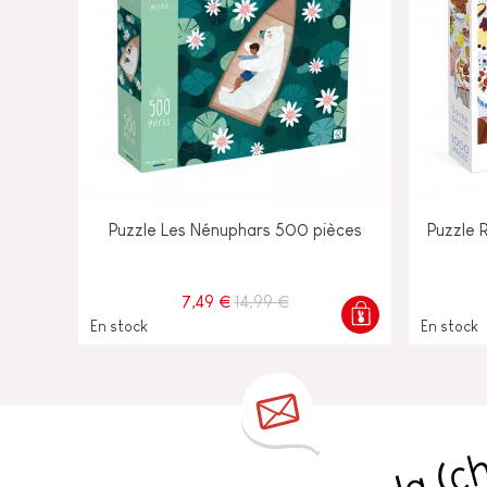
Puzzle Les Nénuphars 500 pièces
Puzzle 
7,49 €
14,99 €
En stock
En stock
s