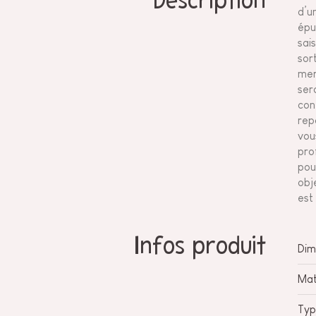
Description
d’u
épu
sai
sor
mer
sero
con
rep
vou
prof
pou
obj
est
Infos produit
Dim
Mat
Typ