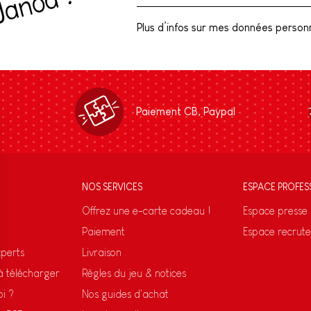
(
!
Plus d’infos sur mes données personne
Paiement CB, Paypal
NOS SERVICES
ESPACE PROFES
Offrez une e-carte cadeau !
Espace presse
Paiement
Espace recrut
xperts
Livraison
 à télécharger
Règles du jeu & notices
oi ?
Nos guides d'achat