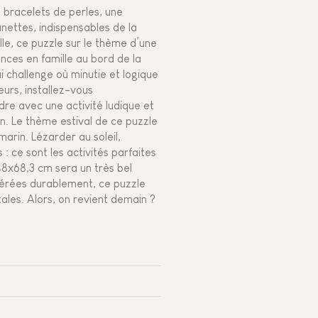
 bracelets de perles, une
unettes, indispensables de la
ille, ce puzzle sur le thème d’une
ances en famille au bord de la
i challenge où minutie et logique
ieurs, installez-vous
re avec une activité ludique et
an. Le thème estival de ce puzzle
marin. Lézarder au soleil,
 : ce sont les activités parfaites
 48x68,3 cm sera un très bel
gérées durablement, ce puzzle
ales. Alors, on revient demain ?