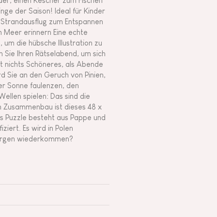
er, einen Kescher zum Fischen
inge der Saison! Ideal für Kinder
a Strandausflug zum Entspannen
m Meer erinnern Eine echte
, um die hübsche Illustration zu
 Sie Ihren Rätselabend, um sich
bt nichts Schöneres, als Abende
d Sie an den Geruch von Pinien,
er Sonne faulenzen, den
llen spielen: Das sind die
m Zusammenbau ist dieses 48 x
s Puzzle besteht aus Pappe und
iert. Es wird in Polen
o morgen wiederkommen?