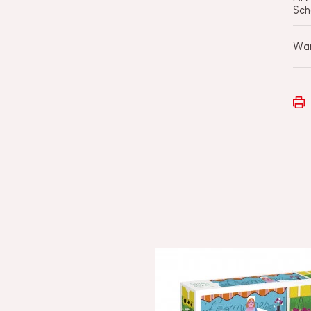
Sch
War