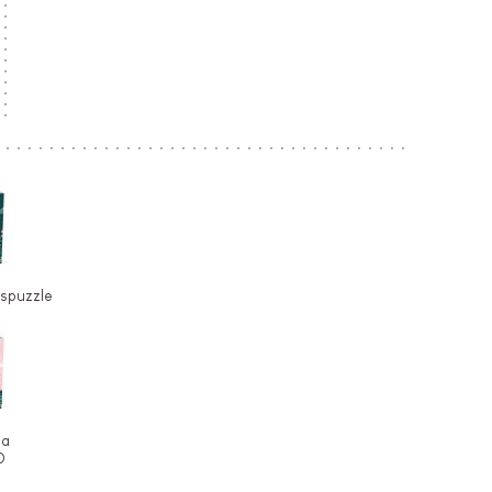
spuzzle
ea
0