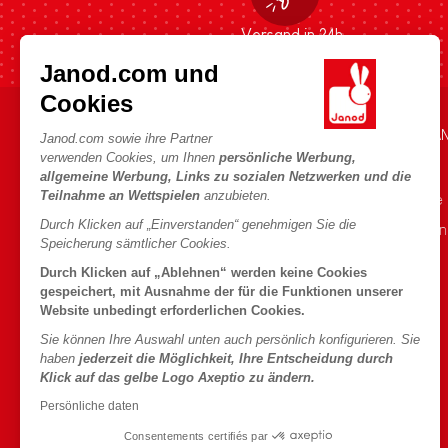
Versand in 24h
Janod.com und
Cookies
HILFE & INFORMATIONEN
DIE WELT VON JA
Janod.com sowie ihre Partner
verwenden Cookies, um Ihnen
persönliche Werbung,
Verkaufsbedingungen
Die Geschichte
allgemeine Werbung, Links zu sozialen Netzwerken und die
Teilnahme an Wettspielen
anzubieten.
FAQ
Unsere Expertise
Durch Klicken auf „Einverstanden“ genehmigen Sie die
Kontakt
CSR-Verpflichtu
Speicherung sämtlicher Cookies.
Händler
Was ist FSC®?
Durch Klicken auf „Ablehnen“ werden keine Cookies
Produktrückruf
gespeichert, mit Ausnahme der für die Funktionen unserer
Website unbedingt erforderlichen Cookies.
Persönliche daten
Sie können Ihre Auswahl unten auch persönlich konfigurieren. Sie
Cookies
haben
jederzeit die Möglichkeit, Ihre Entscheidung durch
Klick auf das gelbe Logo Axeptio zu ändern.
Bedingungen für Angebote
Persönliche daten
Nutzungsbedingungen
Consentements certifiés par
#YesJanod