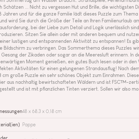
em Sommertag am Wasser braucht: Strandspiele, Perlenarmbänd
h Schätzen ... Nicht zu vergessen Hut und Brille, die wichtigsten D
8 Jahren und für die ganze Familie lädt dieses Puzzle zum Them
 und wird Sie durch die Größe der Teile an Ihren Familienurlaub a
ausforderung, bei der Liebe zum Detail und Logik unerlässlich sind
roduzieren. Sitzen Sie allein oder mit anderen bequem und nutzen
 einer lustigen und entspannenden Aktivität zu entspannen! Es gi
e Bildschirm zu verbringen. Das Sommerthema dieses Puzzles wir
 Gesang der Zikaden oder sogar an die Meeresluft erinnern. In d
enwärtigen Moment genießen, ein gutes Buch lesen oder in den We
fekten Aktivitäten für einen gelungenen Strandausflug! Nach de
3 cm große Puzzle ein sehr schönes Objekt zum Einrahmen. Diese
ier aus nachhaltig bewirtschafteten Wäldern und ist FSC™-zertifiz
gestellt und ist mit pflanzlichen Tinten verziert. Sollen wir als
messungen
48 x 68,3 x 0,18 cm
erial(ien)
Pappe
 der