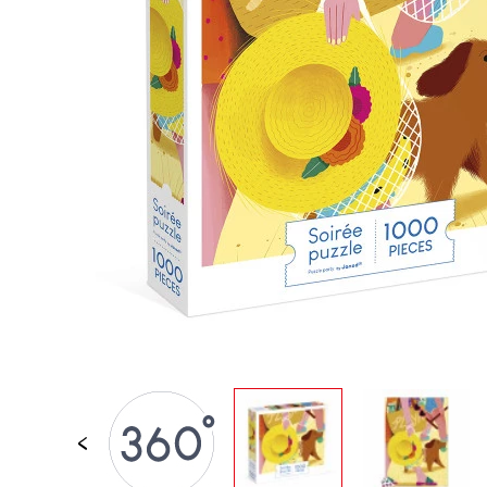
LOSE STÜCKE
BABY &
KLEINKINDSPIELZEUG
ROLLENSPIEL
SPIELWELTEN
OUTDOOR
TAFEL, MÖBEL &
DEKORATIONEN
IM ANGEBOT