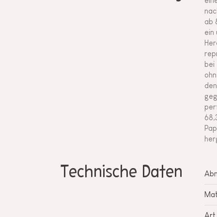
ein
nac
ab 
ein
Her
rep
bei
ohn
den
geg
per
68,
Pap
her
Technische Daten
Ab
Mat
Art