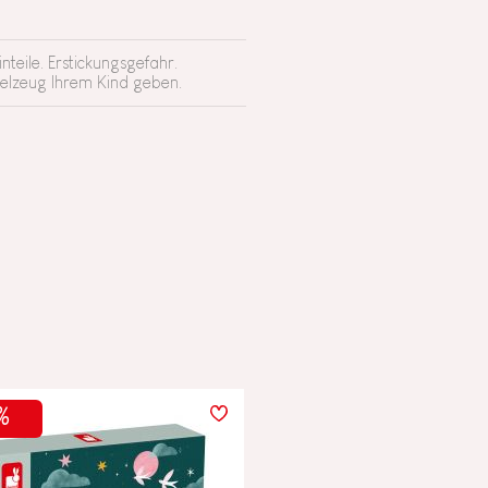
teile. Erstickungsgefahr.
ielzeug Ihrem Kind geben.
%