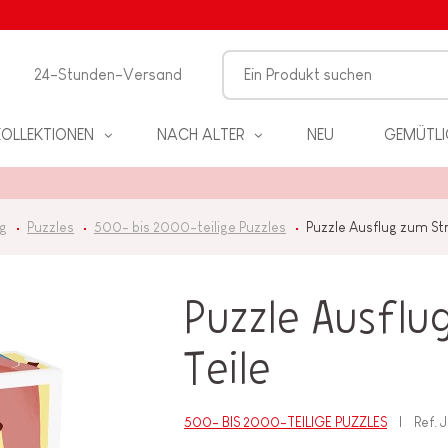
24-Stunden-Versand
KOLLEKTIONEN
NACH ALTER
NEU
GEMÜTLI
ug
Puzzles
500- bis 2000-teilige Puzzles
Puzzle Ausflug zum St
Puzzle Ausfl
EL
Teile
PIELE
500- BIS 2000-TEILIGE PUZZLES
Ref.
J