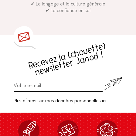
✔ Le langage et la culture générale
✔ La confiance en soi
R
e
c
e
v
e
z
l
a
h
o
u
e
t
t
e
)
n
e
w
sl
e
t
t
e
r
J
a
n
o
d
(
c
!
Plus d’infos sur mes données personnelles ici.