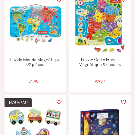
TYPES D'APPRENTISSAGE
Construire & concevoir
Découvrir & expérimenter
Puzzle Monde Magnétique
Puzzle Carte France
Echanger & partager
92 pièces
Magnétique 93 pièces
Manipuler & manier
34,98 €
19,98 €
Mémoriser & assimiler
NOUVEAU
CARACTÉRISTIQUES
Encre végétale