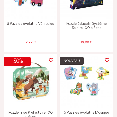
Lumière
5 Puzzles évolutifs Véhicules
Puzzle éducatif Système
Solaire 100 pièces
Magnétique
9,99 €
19,98 €
ÂGES
2 - 3 ans
2-3
-50%
NOUVEAU
4 - 5 ans
4-5
6 - 7 ans
6-7
8 ans et +
8+
Puzzle Frise Préhistoire 100
5 Puzzles évolutifs Musique
pièces