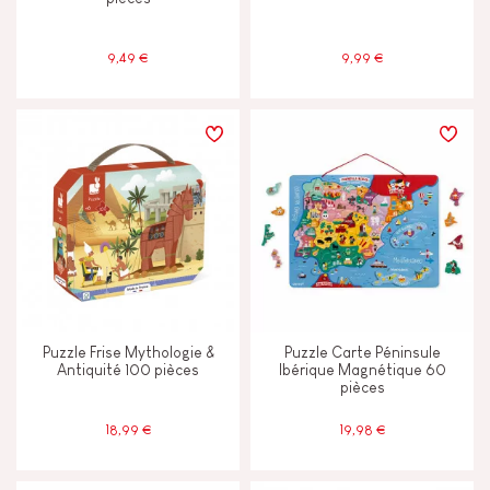
JANOD S'ENGAGE
9,49 €
9,99 €
Fabriqué en France
Jouet certifié FSC®
Puzzle Frise Mythologie &
Puzzle Carte Péninsule
Antiquité 100 pièces
Ibérique Magnétique 60
pièces
18,99 €
19,98 €