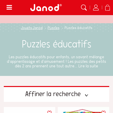
Menu
Jouets Janod
Puzzles
Puzzles éducatifs
Puzzles éducatifs
Les puzzles éducatifs pour enfants, un savant mélange
d'apprentissage et d'amusement ! Les puzzles des petits
dès 2 ans prennent une tout autre...
Lire la suite
Affiner la recherche
PRIX