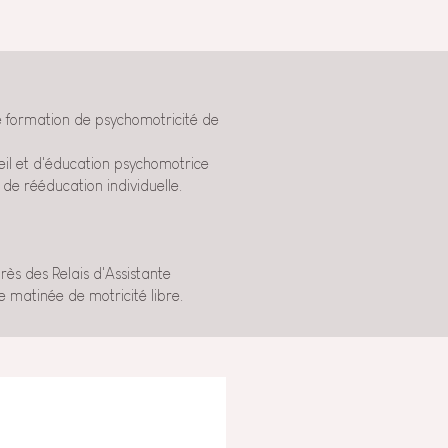
de formation de psychomotricité de
veil et d'éducation psychomotrice
 de rééducation individuelle.
rès des Relais d'Assistante
 matinée de motricité libre.