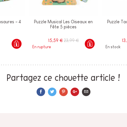
osaures - 4
Puzzle Musical Les Oiseaux en
Puzzle Tac
Fête 5 pièces
15,59 €
23,99 €
13
En rupture
En stock
Partagez ce chouette article !