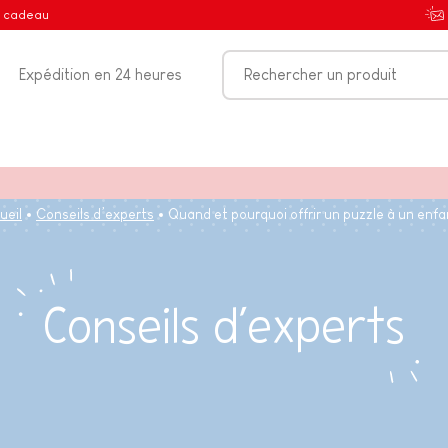
e cadeau
Expédition en 24 heures
ueil
Conseils d’experts
Quand et pourquoi offrir un puzzle à un enfa
Conseils d’experts