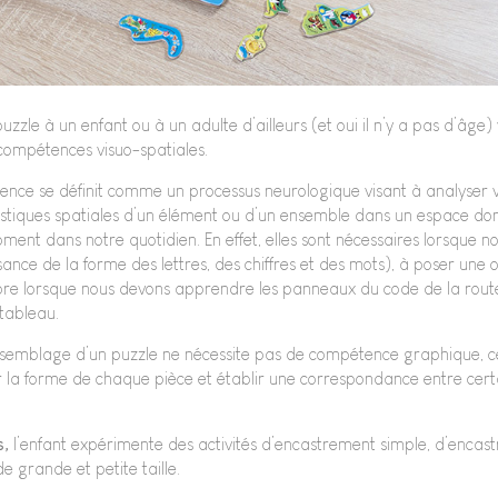
uzzle à un enfant ou à un adulte d’ailleurs (et oui il n’y a pas d’âge
ompétences visuo-spatiales.
ce se définit comme un processus neurologique visant à analyser vi
ristiques spatiales d’un élément ou d’un ensemble dans un espace d
moment dans notre quotidien. En effet, elles sont nécessaires lorsque
ssance de la forme des lettres, des chiffres et des mots), à poser une
e lorsque nous devons apprendre les panneaux du code de la route
 tableau.
ssemblage d’un puzzle ne nécessite pas de compétence graphique, ce
er la forme de chaque pièce et établir une correspondance entre certa
s,
l’enfant expérimente des activités d’encastrement simple, d’enca
de grande et petite taille.