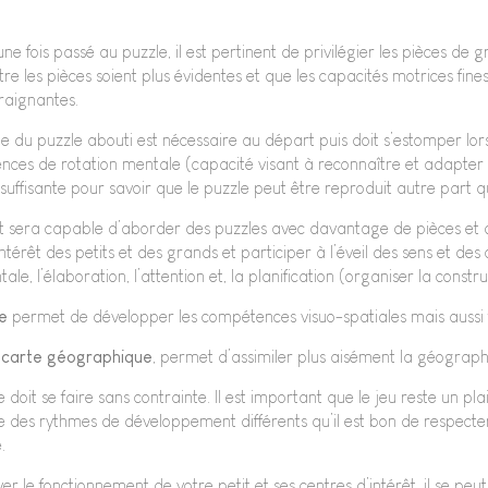
ne fois passé au puzzle, il est pertinent de privilégier les pièces de 
ntre les pièces soient plus évidentes et que les capacités motrices fin
raignantes.
e du puzzle abouti est nécessaire au départ puis doit s’estomper lo
ces de rotation mentale (capacité visant à reconnaître et adapter l
suffisante pour savoir que le puzzle peut être reproduit autre part 
ant sera capable d’aborder des puzzles avec davantage de pièces et d
intérêt des petits et des grands et participer à l’éveil des sens et des
ale, l’élaboration, l’attention et, la planification (organiser la constru
le
permet de développer les compétences visuo-spatiales mais aussi t
 carte géographique
, permet d’assimiler plus aisément la géograph
doit se faire sans contrainte. Il est important que le jeu reste un pla
 des rythmes de développement différents qu’il est bon de respecte
.
er le fonctionnement de votre petit et ses centres d’intérêt, il se peut 