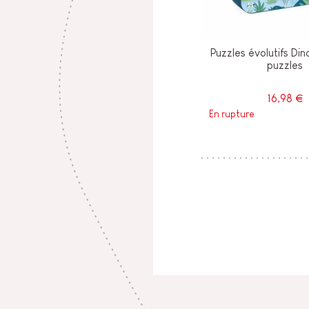
Puzzles évolutifs Din
puzzles
16,98 €
En rupture