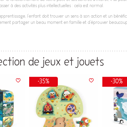
r à des activités plus intellectuelles : cela est normal.
apprentissage, l’enfant doit trouver un sens à son action et un bénéfic
plement partager un beau moment en famille et d’éprouver beaucoup 
ection de jeux et jouets
-35%
-30%