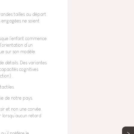
grandes tailles au départ
es engagées ne soient
rsque l’enfant commence
’orientation d’un
que sur son modèle.
e détails. Des variantes
 capacités cognitives
ction) .
actiles.
ie de notre pays.
isir et non une corvée.
r lorsqu’aucun retard
qu’il préfère le