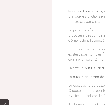
Pour les 3 ans et plus,
u
afin que les jonctions e
pas excessivement cont
La présence d’un modèl
à acquérir des compéten
élément dans l’espace) 
Par la suite, votre enf
existent pour stimuler l’
comme la flexibilité ment
En effet, le
puzzle tacti
Le
puzzle en forme de
La découverte du puzzle 
Chaque enfant présente
significatif n’est constaté
Il est important d’observ