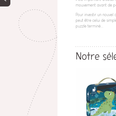
mouvement avant de passe
Pour investir un nouvel 
peut être celui de sim
puzzle terminé….
Notre sél