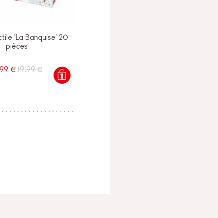
tile 'La Banquise' 20
pièces
,99 €
19,99 €