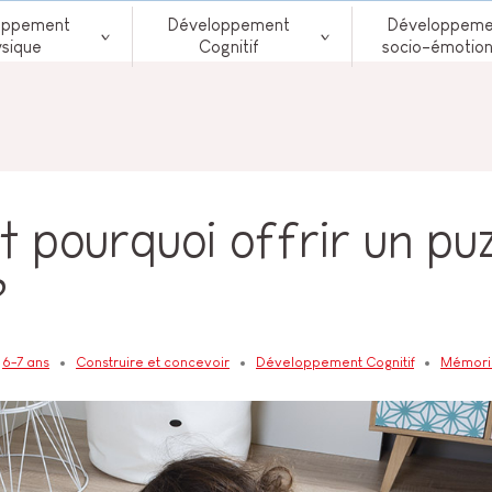
oppement
Développement
Développeme
ysique
Cognitif
socio-émotion
 pourquoi offrir un puz
?
6-7 ans
Construire et concevoir
Développement Cognitif
Mémoris