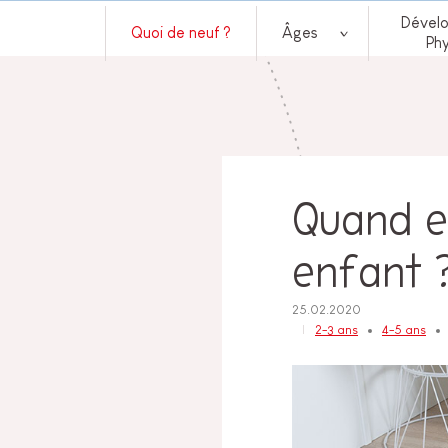
Dével
Quoi de neuf ?
Âges
Ph
Quand et
enfant 
25.02.2020
2-3 ans
4-5 ans