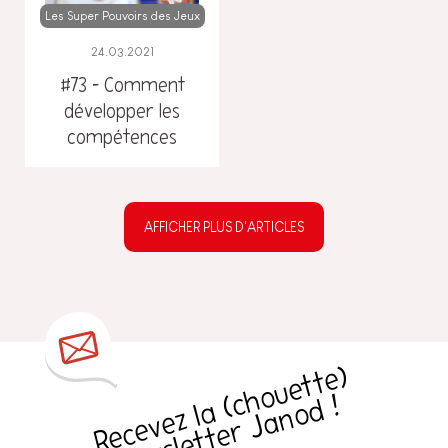
Les Super Pouvoirs des Jeux
24.03.2021
#73 – Comment
développer les
compétences
visuo constructives
de mon enfant ?
AFFICHER PLUS D'ARTICLES
R
e
c
e
v
e
z
l
a
h
o
u
e
t
t
e
)
n
e
w
sl
e
t
t
e
r
J
a
n
o
d
(
c
!