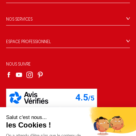
Contact
L'histoire
Points de vente
Le design
NOS SERVICES
Rappel Produits
Blog Conseils d'Experts
Offrez une e-carte cadeau !
Conditions des offres
Activités enfants à télécharger
Paiement
Données personnelles
ESPACE PROFESSIONNEL
Le FSC®, c'est quoi ?
Livraison
Gestion des cookies
Espace presse
Nos engagements RSE
Règles du jeu & notices
Conditions du #YesJanod
Espace recrutement
Sélection de jouets par âge
NOUS SUIVRE
Nos guides d'achat
Fiche environnementale
Les pièces d'usure
Salut c'est nous...
les Cookies !
On a attendu d'être sûrs que le contenu de