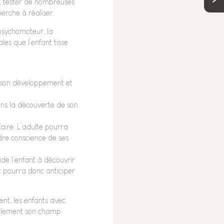
s, tester de nombreuses
herche à réaliser.
psychomoteur, la
les que l’enfant tisse
ns son développement et
dans la découverte de son
faire. L’adulte pourra
dre conscience de ses
ide l’enfant à découvrir
ant pourra donc anticiper
ent, les enfants avec
rablement son champ