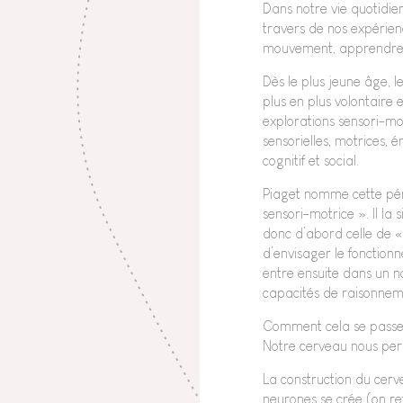
Dans notre vie quotidi
travers de nos expérienc
mouvement, apprendre… 
Dès le plus jeune âge, 
plus en plus volontaire 
explorations sensori-mo
sensorielles, motrices,
cognitif et social.
Piaget nomme cette pério
sensori-motrice ». Il la
donc d’abord celle de « l
d’envisager le fonction
entre ensuite dans un no
capacités de raisonnem
Comment cela se passe-t
Notre cerveau nous perm
La construction du cerv
neurones se crée (on re