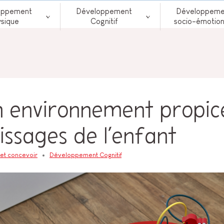
oppement
Développement
Développeme
ysique
Cognitif
socio-émotion
n environnement propic
issages de l’enfant
 et concevoir
Développement Cognitif