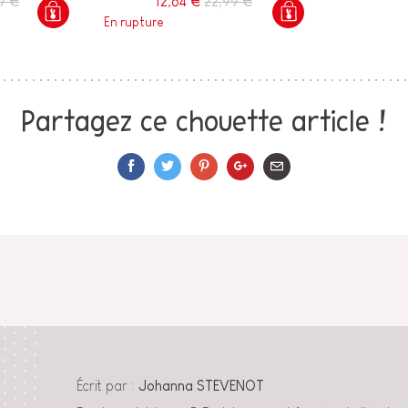
9 €
12,64 €
22,99 €
En rupture
Partagez ce chouette article !
Écrit par :
Johanna STEVENOT