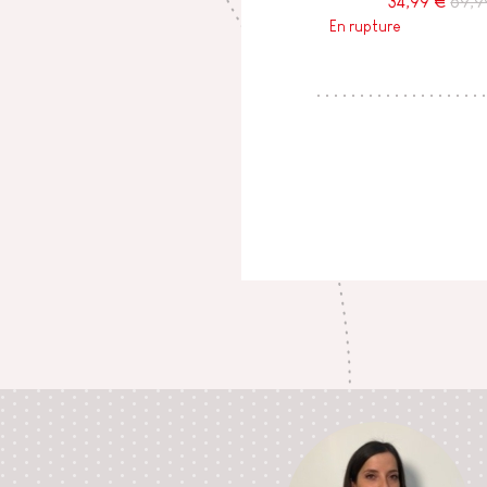
34,99 €
69,9
En rupture