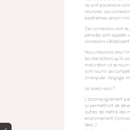
ne sont pas encore conn
neurones. Les connexion
expériences sensori-motr
Ces connexions vont se p
périodes sont appelés «
connexions s’établissent
Nous mesurons ainsi l’im
les interactions qu’ils 
maturation va se nourrir
vont nourrir ses compét
(manipuler, langage, mém
Le savez-vous ?
L’accompagnement parent
lui permettront de déve
autres, de mettre des mo
environnement (connaiss
liées…).