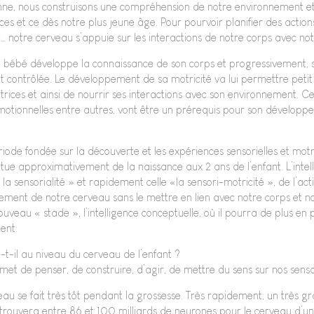
enne, nous construisons une compréhension de notre environnement
es et ce dès notre plus jeune âge. Pour pourvoir planifier des action
notre cerveau s’appuie sur les interactions de notre corps avec no
le bébé développe la connaissance de son corps et progressivement, s
et contrôlée. Le développement de sa motricité va lui permettre petit
trices et ainsi de nourrir ses interactions avec son environnement. C
 émotionnelles entre autres, vont être un prérequis pour son dévelo
de fondée sur la découverte et les expériences sensorielles et motric
 situe approximativement de la naissance aux 2 ans de l’enfant. L’inte
a sensorialité » et rapidement celle «la sensori-motricité », de l’action
nement de notre cerveau sans le mettre en lien avec notre corps et no
uveau « stade », l’intelligence conceptuelle, où il pourra de plus en
ent.
-il au niveau du cerveau de l’enfant ?
et de penser, de construire, d’agir, de mettre du sens sur nos sensa
eau se fait très tôt pendant la grossesse. Très rapidement, un très
trouvera entre 86 et 100 milliards de neurones pour le cerveau d’un 