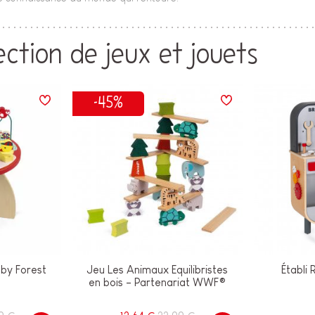
ection de jeux et jouets
-45%
aby Forest
Jeu Les Animaux Equilibristes
Établi 
en bois - Partenariat WWF®