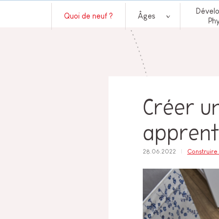
Dével
Quoi de neuf ?
Âges
Ph
Créer u
apprent
28.06.2022
Construire