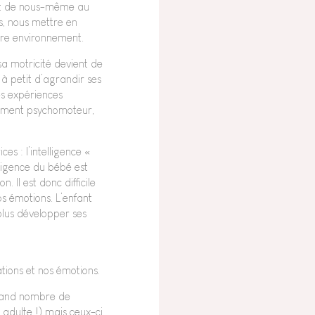
 et de nous-même au
s, nous mettre en
tre environnement.
a motricité devient de
 à petit d’agrandir ses
es expériences
ppement psychomoteur,
es : l’intelligence «
lligence du bébé est
. Il est donc difficile
s émotions. L’enfant
 plus développer ses
tions et nos émotions.
 grand nombre de
adulte !) mais ceux-ci