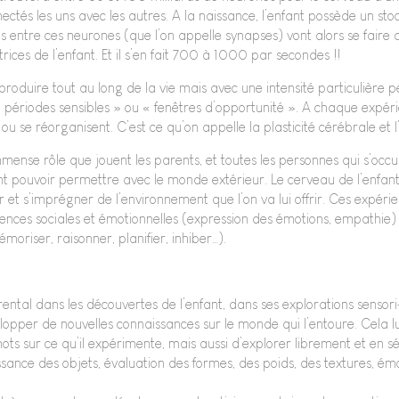
ectés les uns avec les autres. A la naissance, l’enfant possède un st
s entre ces neurones (que l’on appelle synapses) vont alors se faire 
ices de l’enfant. Et il s’en fait 700 à 1000 par secondes !!
roduire tout au long de la vie mais avec une intensité particulière p
 périodes sensibles » ou « fenêtres d’opportunité ». A chaque expéri
 ou se réorganisent. C’est ce qu’on appelle la plasticité cérébrale et
mense rôle que jouent les parents, et toutes les personnes qui s’occu
vont pouvoir permettre avec le monde extérieur. Le cerveau de l’enfan
 et s’imprégner de l’environnement que l’on va lui offrir. Ces expéri
ences sociales et émotionnelles (expression des émotions, empathie) 
oriser, raisonner, planifier, inhiber…).
al dans les découvertes de l’enfant, dans ses explorations sensori-
lopper de nouvelles connaissances sur le monde qui l’entoure. Cela l
ts sur ce qu’il expérimente, mais aussi d’explorer librement et en sé
ance des objets, évaluation des formes, des poids, des textures, émo