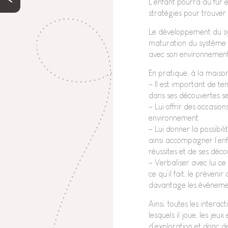
L’enfant pourra au fur 
stratégies pour trouver 
Le développement du sy
maturation du système ne
avec son environnement
En pratique, à la maiso
– Il est important de t
dans ses découvertes se
– Lui offrir des occasio
environnement
– Lui donner la possibil
ainsi accompagner l’enf
réussites et de ses déc
– Verbaliser avec lui ce
ce qu’il fait, le préveni
davantage les événeme
Ainsi, toutes les intera
lesquels il joue, les je
d’exploration et donc d