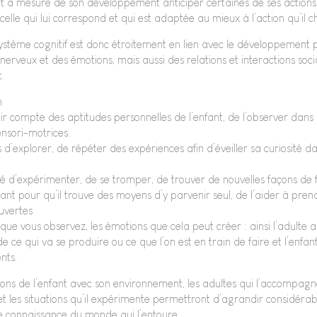
et à mesure de son développement anticiper certaines de ses action
celle qui lui correspond et qui est adaptée au mieux à l’action qu’il c
stème cognitif est donc étroitement en lien avec le développement 
rveux et des émotions, mais aussi des relations et interactions socia
.
n
enir compte des aptitudes personnelles de l’enfant, de l’observer da
nsori-motrices.
ns d’explorer, de répéter des expériences afin d’éveiller sa curiosité 
ité d’expérimenter, de se tromper, de trouver de nouvelles façons de 
ant pour qu’il trouve des moyens d’y parvenir seul, de l’aider à pren
ouvertes
 que vous observez, les émotions que cela peut créer : ainsi l’adulte a
r de ce qui va se produire ou ce que l’on est en train de faire et l’enf
nts.
ctions de l’enfant avec son environnement, les adultes qui l’accompagn
ux et les situations qu’il expérimente permettront d’agrandir considé
e connaissance du monde qui l’entoure.