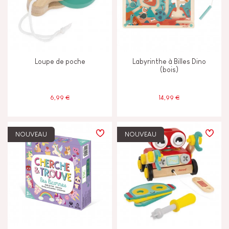
Marcher courir & bouger
Mémoriser & assimiler
Loupe de poche
Labyrinthe à Billes Dino
(bois)
Toucher voir & entendre
6,99 €
14,99 €
CARACTÉRISTIQUES
Cloche ou Grelot
NOUVEAU
NOUVEAU
Encre végétale
Magnétique
Peinture à l'eau