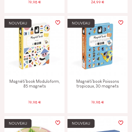
19,98 €
24,99 €
NOUVEAU
NOUVEAU
Magnéti'book Moduloform,
Magnéti'book Poissons
85 magnets
tropicaux, 30 magnets
19,98 €
19,98 €
NOUVEAU
NOUVEAU