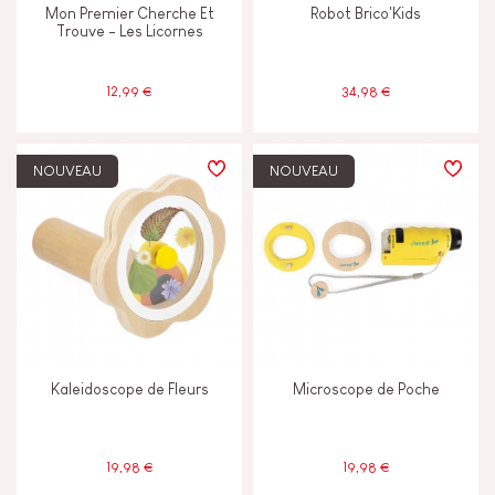
Mon Premier Cherche Et
Robot Brico'Kids
Trouve - Les Licornes
Tactile
12,99 €
34,98 €
ÂGES
NOUVEAU
NOUVEAU
2 - 3 ans
2-3
4 - 5 ans
4-5
6 - 7 ans
6-7
8 ans et +
8+
Kaleidoscope de Fleurs
Microscope de Poche
Moins de 2 ans
-2
19,98 €
19,98 €