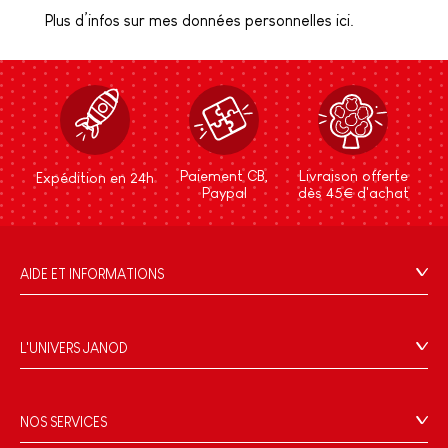
Plus d’infos sur mes données personnelles ici.
Paiement CB,
Livraison offerte
Expédition en 24h
Paypal
dès 45€ d'achat
AIDE ET INFORMATIONS
CGV
FAQ
L'UNIVERS JANOD
Contact
L'histoire
Points de vente
Le design
NOS SERVICES
Rappel Produits
Blog Conseils d'Experts