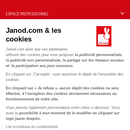
Offrez une e-carte cadeau !
Conditions des offres
Activités enfants à télécharger
Paiement
Données personnelles
ESPACE PROFESSIONNEL
Le FSC®, c'est quoi ?
Livraison
Gestion des cookies
Espace presse
Nos engagements RSE
Règles du jeu & notices
Janod.com & les
Conditions du #YesJanod
Espace recrutement
Sélection de jouets par âge
NOUS SUIVRE
Nos guides d'achat
cookies
Fiche environnementale
Les pièces d'usure
Janod.com ainsi que ses partenaires
utilisent des cookies pour vous proposer
la publicité personnalisée,
la publicité non personnalisée, le partage sur les réseaux sociaux
et la participation aux jeux concours.
En cliquant sur ‘J’accepte’, vous autorisez le dépôt de l’ensemble des
cookies.
En cliquant sur « Je refuse », aucun dépôt des cookies ne sera
effectué, à l’exception des cookies strictement nécessaires au
fonctionnement de notre site.
Vous pouvez également personnaliser votre choix ci-dessous. Vous
avez la
possibilité à tout moment de le modifier en cliquant sur
logo jaune Axeptio.
Lire la politique de confidentialité