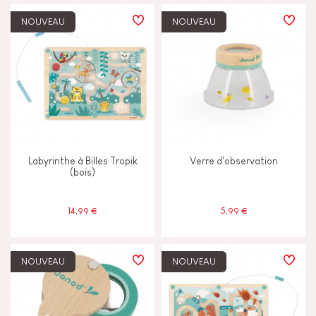
PRIX
NOUVEAU
NOUVEAU
TYPES D'APPRENTISSAGE
Construire & concevoir
Découvrir & expérimenter
Labyrinthe à Billes Tropik
Verre d'observation
Echanger & partager
(bois)
Imaginer inventer & créer
14,99 €
5,99 €
Lire écrire & compter
NOUVEAU
NOUVEAU
Manipuler & manier