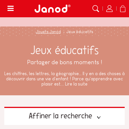
Menu
Jouets Janod
Jeux éducatifs
Jeux éducatifs
Partager de bons moments !
Les chiffres, les lettres, la géographie… Il y en a des choses à
découvrir dans une vie d'enfant ! Parce qu'apprendre avec
plaisir est...
Lire la suite
Affiner la recherche