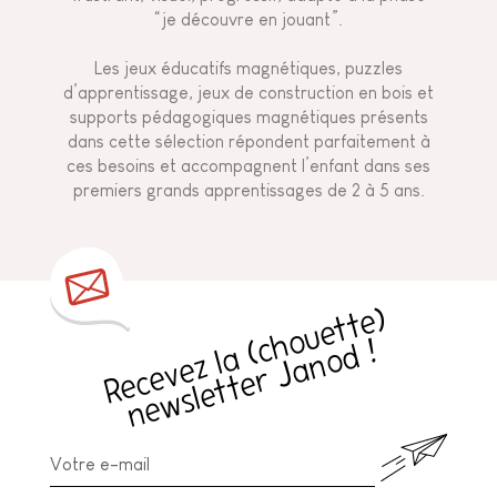
“je découvre en jouant”.
Les jeux éducatifs magnétiques, puzzles
d’apprentissage, jeux de construction en bois et
supports pédagogiques magnétiques présents
dans cette sélection répondent parfaitement à
ces besoins et accompagnent l’enfant dans ses
premiers grands apprentissages de 2 à 5 ans.
R
e
c
e
v
e
z
l
a
h
o
u
e
t
t
e
)
n
e
w
sl
e
t
t
e
r
J
a
n
o
d
(
c
!