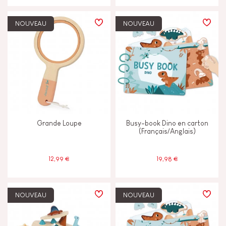
JANOD S'ENGAGE
NOUVEAU
NOUVEAU
Fabriqué en France
Jouet certifié FSC®
Grande Loupe
Busy-book Dino en carton
(Français/Anglais)
12,99 €
19,98 €
NOUVEAU
NOUVEAU