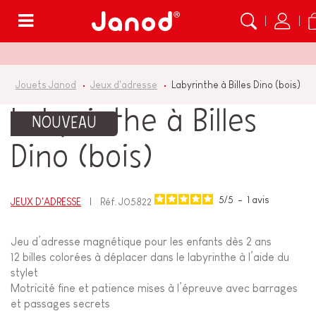
Menu
Jouets Janod
Jeux d'adresse
Labyrinthe à Billes Dino (bois)
Labyrinthe à Billes
NOUVEAU
Dino (bois)
5
/
5
-
1
avis
JEUX D'ADRESSE
Réf.
J05822
Jeu d’adresse magnétique pour les enfants dès 2 ans
12 billes colorées à déplacer dans le labyrinthe à l’aide du
stylet
Motricité fine et patience mises à l’épreuve avec barrages
et passages secrets