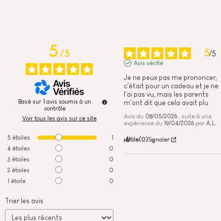
5
5
/
5
/
5
Avis vérifié
Je ne peux pas me prononcer, 
c'était pour un cadeau et je ne 
l'ai pas vu, mais les parents 
Basé sur
1
avis soumis à un
m'ont dit que cela avait plu
contrôle
Avis du
08/05/2026
, suite à une
Voir tous les avis sur ce site
expérience du
19/04/2026
par
A.L.
5
étoiles
1
Utile
(0)
Signaler
4
étoiles
0
3
étoiles
0
2
étoiles
0
1
étoile
0
Trier les avis