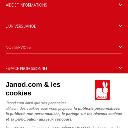
AIDE ET INFORMATIONS
CGV
FAQ
L'UNIVERS JANOD
Contact
L'histoire
Points de vente
Le design
NOS SERVICES
Rappel Produits
Blog Conseils d'Experts
Offrez une e-carte cadeau !
Conditions des offres
Activités enfants à télécharger
Paiement
Données personnelles
ESPACE PROFESSIONNEL
Le FSC®, c'est quoi ?
Livraison
Gestion des cookies
Espace presse
Nos engagements RSE
Janod.com & les
Règles du jeu & notices
Conditions du #YesJanod
Espace recrutement
Sélection de jouets par âge
NOUS SUIVRE
cookies
Nos guides d'achat
Fiche environnementale
Les pièces d'usure
Janod.com ainsi que ses partenaires
utilisent des cookies pour vous proposer
la publicité personnalisée,
la publicité non personnalisée, le partage sur les réseaux sociaux
et la participation aux jeux concours.
En cliquant sur ‘J’accepte’, vous autorisez le dépôt de l’ensemble des