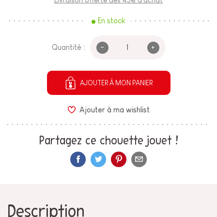
En stock
-
+
Quantité :
AJOUTER À MON PANIER
Ajouter à ma wishlist
Partagez ce chouette jouet !
Description