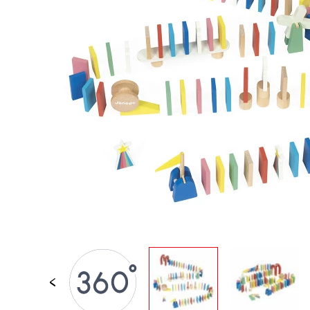
JOUETS D'ÉVEIL
JOUETS D'IMITATION
IMAGINATION
PLEIN AIR
TABLEAUX, MOBILIER &
DECO
OFFRES