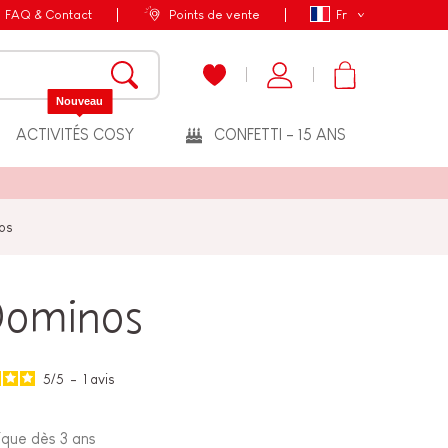
FAQ & Contact
Points de vente
Fr
Nouveau
ACTIVITÉS COSY
CONFETTI - 15 ANS
os
Dominos
5
/
5
-
1
avis
ique dès 3 ans