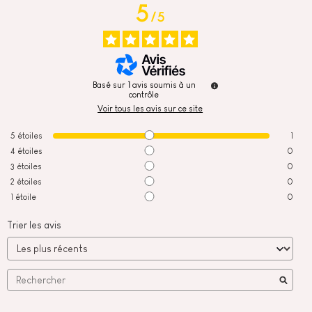
5
/
5
Basé sur
1
avis soumis à un
contrôle
Voir tous les avis sur ce site
5
étoiles
1
4
étoiles
0
3
étoiles
0
2
étoiles
0
1
étoile
0
Trier les avis