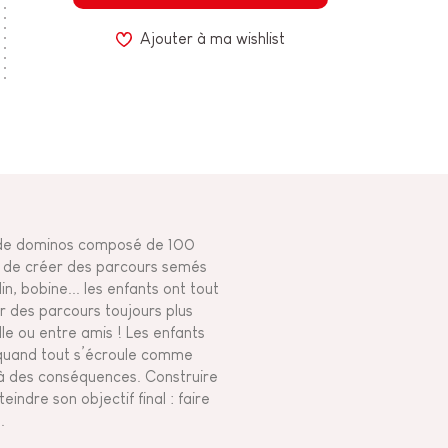
Ajouter à ma wishlist
 de dominos composé de 100
ns de créer des parcours semés
n, bobine... les enfants ont tout
r des parcours toujours plus
e ou entre amis ! Les enfants
r quand tout s’écroule comme
 à des conséquences. Construire
indre son objectif final : faire
.