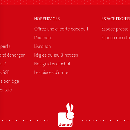
NOS SERVICES
ESPACE PROFES
Offrez une e-carte cadeau !
Espace presse
Paiement
Espace recrut
xperts
Livraison
 à télécharger
Règles du jeu & notices
oi ?
Nos guides d'achat
s RSE
Les pièces d'usure
ts par âge
entale
s Options
ètres de confidentialité, en garantissant la conformité avec le