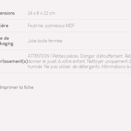
ensions
24 x 8 x 22 cm
ière
Feutrine, panneaux MDF
e de
Jolie boite fermée
kaging
ATTENTION ! Petites pièces. Danger d’étouffement. Ret
rtissement(s)
donner le jouet à votre enfant. Nettoyer uniquement à
humide. Ne pas utiliser de détergents. Informations à 
Imprimer la fiche