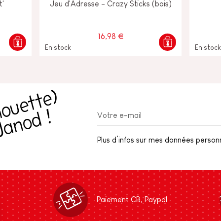
t'
Jeu d'Adresse - Crazy Sticks (bois)
16,98 €
En stock
En stock
R
e
c
e
v
e
z
l
a
c
h
o
u
e
t
t
e
)
n
e
w
l
e
t
t
e
r
J
a
n
o
d
(
!
Plus d’infos sur mes données personne
Paiement CB, Paypal