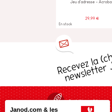
Jeu d'adresse - Acroba
29,99 €
En stock
s
Expédition en 24h
Janod.com & les