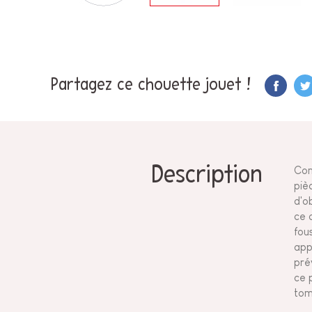
Partagez ce chouette jouet !
Description
Con
piè
d'o
ce 
fou
app
pré
ce 
tom