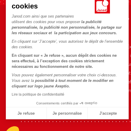
cookies
Janod.com ainsi que ses partenaires
AIDE ET INFORMATIONS
L'UNIVERS JANOD
utilisent des cookies pour vous proposer
la publicité
personnalisée, la publicité non personnalisée, le partage sur
CGV
L'histoire
les réseaux sociaux et la participation aux jeux concours.
FAQ
Le design
En cliquant sur ‘J’accepte’, vous autorisez le dépôt de l’ensemble
Contact
Blog Conseils d'E
des cookies.
Points de vente
Activités enfants
En cliquant sur « Je refuse », aucun dépôt des cookies ne
sera effectué, à l’exception des cookies strictement
Rappel Produits
Le FSC®, c'est qu
nécessaires au fonctionnement de notre site.
Conditions des offres
Nos engagement
Vous pouvez également personnaliser votre choix ci-dessous.
Vous avez la
possibilité à tout moment de le modifier en
Données personnelles
Sélection de joue
cliquant sur logo jaune Axeptio.
Gestion des cookies
Fiche environnem
Lire la politique de confidentialité
Conditions du #YesJanod
Consentements certifiés par
Je refuse
Je personnalise
J'accepte
Axeptio consent
Plateforme de Gestion du Consentement : Personnalisez vo
Notre plateforme vous permet d'adapter et de gérer vos param