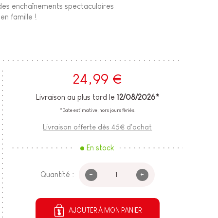
 des enchaînements spectaculaires
en famille !
24,99 €
Livraison au plus tard le
12/08/2026*
*Date estimative, hors jours fériés.
Livraison offerte dès 45€ d'achat
En stock
-
+
Quantité :
AJOUTER À MON PANIER