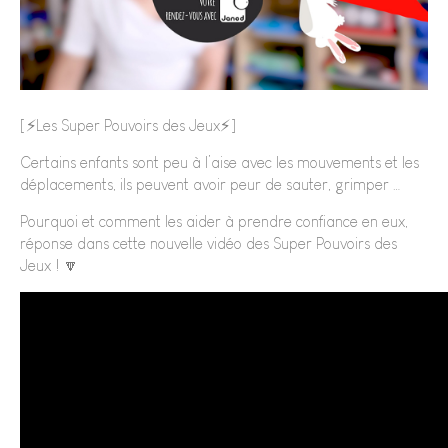
[⚡️Les Super Pouvoirs des Jeux⚡️]
Certains enfants sont peu à l’aise avec les mouvements et les
déplacements, ils peuvent avoir peur de sauter, grimper …
Pourquoi et comment les aider à prendre confiance en eux,
réponse dans cette nouvelle vidéo des Super Pouvoirs des
Jeux ! 🔽