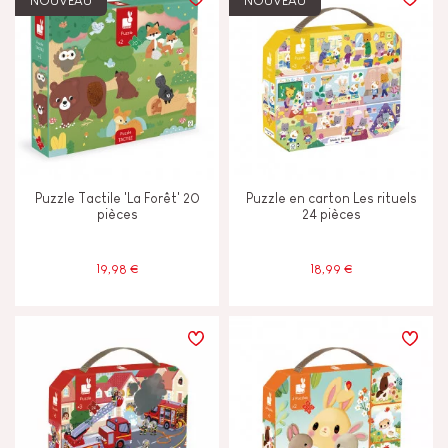
NOUVEAU
NOUVEAU
TYPES D'APPRENTISSAGE
Construire & concevoir
Découvrir & expérimenter
Puzzle Tactile 'La Forêt' 20
Puzzle en carton Les rituels
Echanger & partager
pièces
24 pièces
Manipuler & manier
19,98 €
18,99 €
Mémoriser & assimiler
Toucher voir & entendre