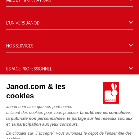
AIDE ET INFORMATIONS
CGV
FAQ
L'UNIVERS JANOD
Contact
L'histoire
Points de vente
Le design
NOS SERVICES
Rappel Produits
Blog Conseils d'Experts
Offrez une e-carte cadeau !
Conditions des offres
Activités enfants à télécharger
Paiement
Données personnelles
ESPACE PROFESSIONNEL
Le FSC®, c'est quoi ?
Livraison
Gestion des cookies
Espace presse
Nos engagements RSE
Règles du jeu & notices
Janod.com & les
Conditions du #YesJanod
Espace recrutement
Sélection de jouets par âge
NOUS SUIVRE
Nos guides d'achat
cookies
Fiche environnementale
Les pièces d'usure
Janod.com ainsi que ses partenaires
utilisent des cookies pour vous proposer
la publicité personnalisée,
la publicité non personnalisée, le partage sur les réseaux sociaux
et la participation aux jeux concours.
En cliquant sur ‘J’accepte’, vous autorisez le dépôt de l’ensemble des