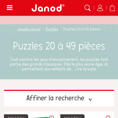
Menu
Jouets Janod
Puzzles
Puzzles 20 à 49 pièces
Puzzles 20 à 49 pièces
Tout comme les jeux d’encastrement, les puzzles font
partie des grands classiques. Dès le plus jeune âge, ils
permettent aux enfants de...
Lire la suite
Affiner la recherche
PRIX