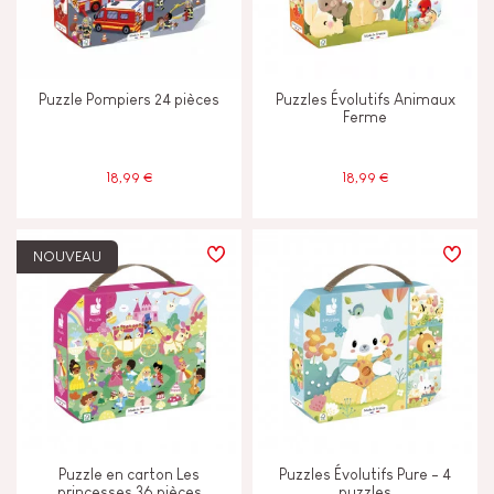
CARACTÉRISTIQUES
Encre végétale
Puzzle Pompiers 24 pièces
Puzzles Évolutifs Animaux
Ferme
Lumière
18,99 €
18,99 €
Tactile
NOUVEAU
ÂGES
2 - 3 ans
2-3
4 - 5 ans
4-5
6 - 7 ans
6-7
Puzzle en carton Les
Puzzles Évolutifs Pure - 4
princesses 36 pièces
puzzles