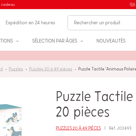
e cadeau
Expédition en 24 heures
TIONS
SÉLECTION PAR ÂGES
NOUVEAUTÉS
od
Puzzles
Puzzles 20 à 49 pièces
Puzzle Tactile 'Animaux Polair
IFS
Puzzle Tactile
20 pièces
NT
PUZZLES 20 À 49 PIÈCES
Réf.
J02493