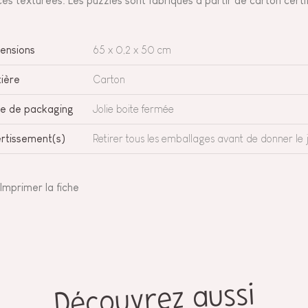
ces texturées. Les puzzles sont fabriqués à partir de carton cert
ensions
65 x 0,2 x 50 cm
ière
Carton
e de packaging
Jolie boite fermée
rtissement(s)
Retirer tous les emballages avant de donner le j
Imprimer la fiche
Découvrez aussi