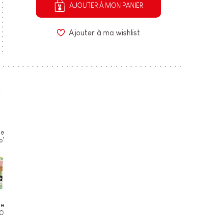
AJOUTER À MON PANIER
Ajouter à ma wishlist
le
o'
le
20