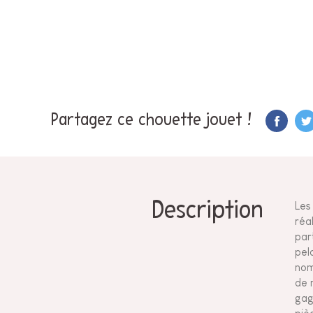
Partagez ce chouette jouet !
Description
Les
réa
par
pel
nom
de 
gag