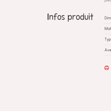
piè
Infos produit
Dim
Mat
Typ
Ave