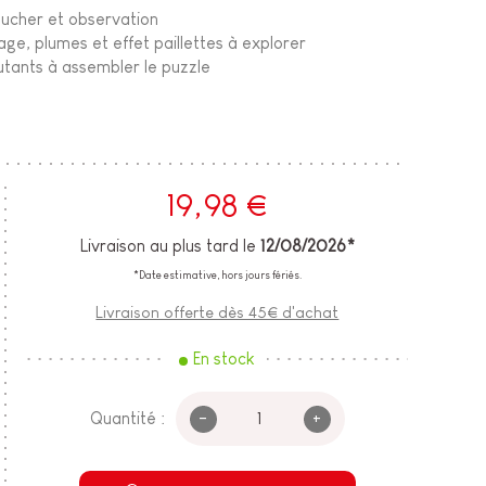
oucher et observation
age, plumes et effet paillettes à explorer
butants à assembler le puzzle
19,98 €
Livraison au plus tard le
12/08/2026*
*Date estimative, hors jours fériés.
Livraison offerte dès 45€ d'achat
En stock
-
+
Quantité :