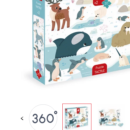
JOUETS D'ÉVEIL
JOUETS D'IMITATION
IMAGINATION
PLEIN AIR
TABLEAUX, MOBILIER &
DECO
OFFRES