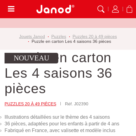
Menu
Jouets Janod
Puzzles
Puzzles 20 à 49 pièces
Puzzle en carton Les 4 saisons 36 pièces
Puzzle en carton
NOUVEAU
Les 4 saisons 36
pièces
PUZZLES 20 À 49 PIÈCES
Réf.
J02390
Illustrations détaillées sur le thème des 4 saisons
36 pièces, adaptées pour les enfants à partir de 4 ans
Fabriqué en France, avec valisette et modèle inclus