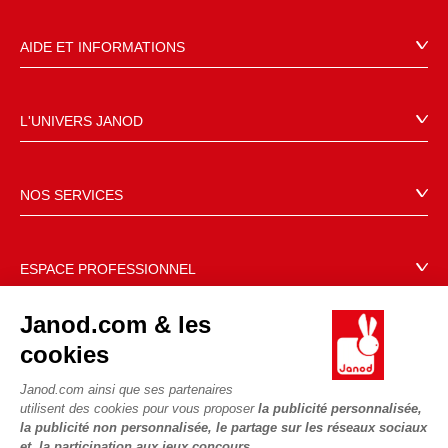
AIDE ET INFORMATIONS
CGV
FAQ
L'UNIVERS JANOD
Contact
L'histoire
Points de vente
Le design
NOS SERVICES
Rappel Produits
Blog Conseils d'Experts
Offrez une e-carte cadeau !
Conditions des offres
Activités enfants à télécharger
Paiement
Données personnelles
ESPACE PROFESSIONNEL
Le FSC®, c'est quoi ?
Livraison
Gestion des cookies
Espace presse
Nos engagements RSE
Janod.com & les
Règles du jeu & notices
Conditions du #YesJanod
Espace recrutement
Sélection de jouets par âge
NOUS SUIVRE
cookies
Nos guides d'achat
Fiche environnementale
Les pièces d'usure
Janod.com ainsi que ses partenaires
utilisent des cookies pour vous proposer
la publicité personnalisée,
la publicité non personnalisée, le partage sur les réseaux sociaux
et la participation aux jeux concours.